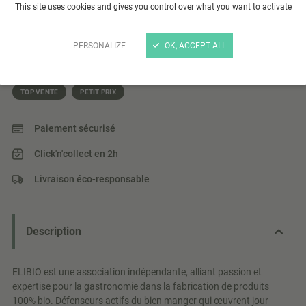
Riz Basmati blanc 1Kg
This site uses cookies and gives you control over what you want to activate
Riz basmati long grain issu de l’agriculture biologique.
PERSONALIZE
OK, ACCEPT ALL
Lire plus
TOP VENTE
PETIT PRIX
Paiement sécurisé
Click'n'collect en 2h
Livraison éco-responsable
Description
ELIBIO est une association indépendante, alliant passion et
expertise pour la gastronomie dans la fabrication de produits
100% bio. Défenseurs actifs du bien manger qui œuvrent jour