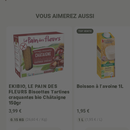
VOUS AIMEREZ AUSSI
TOP VENTE
EKIBIO, LE PAIN DES
Boisson à l'avoine 1L
FLEURS
Biscottes Tartines
craquantes bio Châtaigne
150gr
3
,99 €
1
,95 €
(26,60 € / Kg)
(1,95 € / L)
0.15 KG
1 L