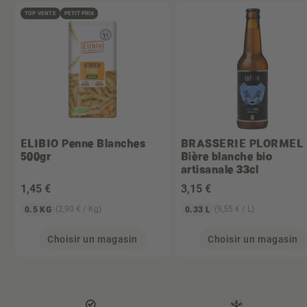
TOP VENTE
PETIT PRIX
ELIBIO
Penne Blanches
BRASSERIE PLORMEL
500gr
Bière blanche bio
artisanale 33cl
1
,45 €
3
,15 €
(2,90 € / Kg)
(9,55 € / L)
0.5 KG
0.33 L
Choisir un magasin
Choisir un magasin