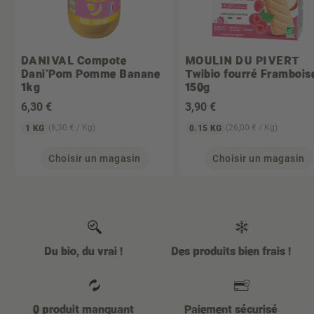
DANIVAL
Compote
MOULIN DU PIVERT
Dani'Pom Pomme Banane
Twibio fourré Frambois
1kg
150g
6
,30 €
3
,90 €
(6,30 € / Kg)
(26,00 € / Kg)
1 KG
0.15 KG
Choisir un magasin
Choisir un magasin
Du bio, du vrai !
Des produits bien frais !
0 produit manquant
Paiement sécurisé