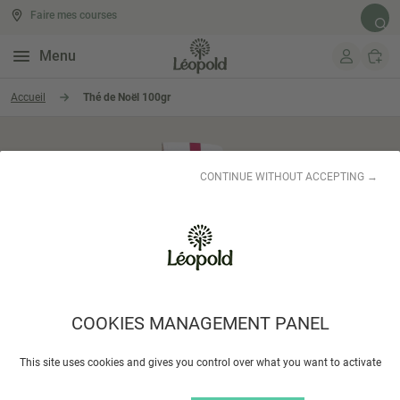
Faire mes courses
Rech
Menu
Aller au contenu
Accueil
Thé de Noël 100gr
CONTINUE WITHOUT ACCEPTING →
COOKIES MANAGEMENT PANEL
This site uses cookies and gives you control over what you want to activate
JARDINS DE GAIA