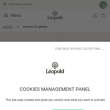
Faire mes courses
Rech
Menu
Aller au contenu
Accueil
Urucum 60 gélules
CONTINUE WITHOUT ACCEPTING →
COOKIES MANAGEMENT PANEL
This site uses cookies and gives you control over what you want to activate
VIT'ALL +