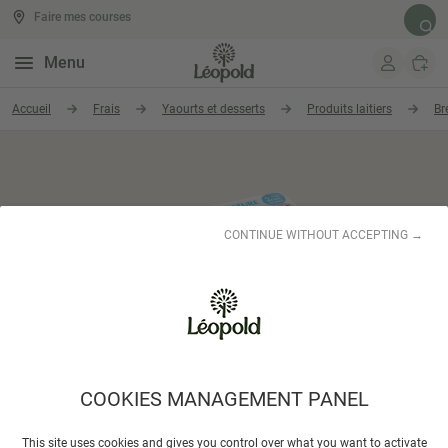
Faire mes courses
Rech
Menu
Aller au contenu
Accueil
Frais
Yaourts et desserts
Produits laitiers
Br
CONTINUE WITHOUT ACCEPTING →
COOKIES MANAGEMENT PANEL
LA BERGERIE
This site uses cookies and gives you control over what you want to activate