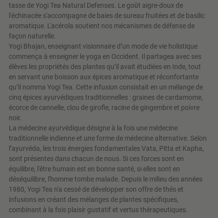
tasse de Yogi Tea Natural Defenses. Le goût aigre-doux de
l'échinacée s'accompagne de baies de sureau fruitées et de basilic
aromatique. L'acérola soutient nos mécanismes de défense de
façon naturelle.
Yogi Bhajan, enseignant visionnaire d’un mode de vie holistique
commença à enseigner le yoga en Occident. Il partagea avec ses
élèves les propriétés des plantes qu’il avait étudiées en Inde, tout
en servant une boisson aux épices aromatique et réconfortante
qu’il nomma Yogi Tea. Cette infusion consistait en un mélange de
cinq épices ayurvédiques traditionnelles : graines de cardamome,
écorce de cannelle, clou de girofle, racine de gingembre et poivre
noir.
La médecine ayurvédique désigne à la fois une médecine
traditionnelle indienne et une forme de médecine alternative. Selon
l’ayurvéda, les trois énergies fondamentales Vata, Pitta et Kapha,
sont présentes dans chacun de nous. Si ces forces sont en
équilibre, l'être humain est en bonne santé, si elles sont en
déséquilibre, l'homme tombe malade. Depuis le milieu des années
1980, Yogi Tea n'a cessé de développer son offre de thés et
infusions en créant des mélanges de plantes spécifiques,
combinant à la fois plaisir gustatif et vertus thérapeutiques.