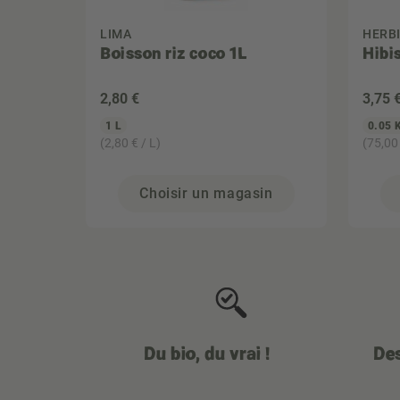
LIMA
HERBI
Boisson riz coco 1L
Hibi
2
,80 €
3
,75 
1 L
0.05 
(2,80 € / L)
(75,00
Choisir un magasin
Du bio, du vrai !
Des