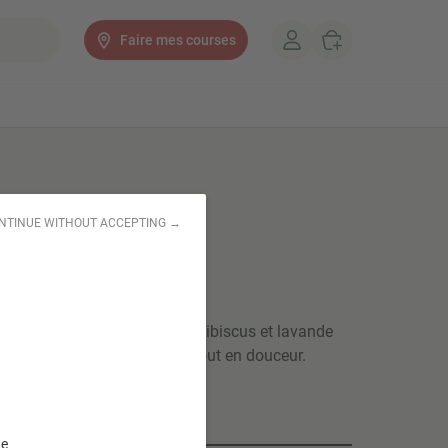
Faire mes courses
NTINUE WITHOUT ACCEPTING →
se 34gr
ue à base de pétale de rose, hibiscus et lavande
que pour un éveil des sens tout en douceur.
te