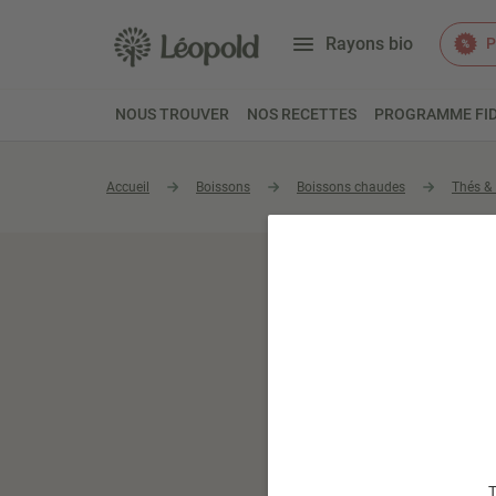
Rayons bio
P
NOUS TROUVER
NOS RECETTES
PROGRAMME FID
Accueil
Boissons
Boissons chaudes
Thés & 
T