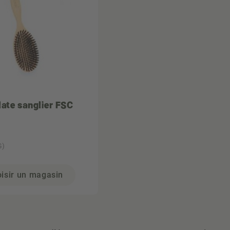
late sanglier FSC
G)
isir un magasin