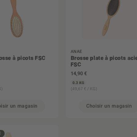
ANAE
rosse à picots FSC
Brosse plate à picots aci
FSC
14
,90 €
0.3 KG
G)
(49,67 € / KG)
isir un magasin
Choisir un magasin
É