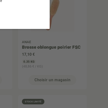
te
ANAE
Brosse oblongue poirier FSC
17
,10 €
0.35 KG
(48,86 € / KG)
Choisir un magasin
STOCK LIMITÉ