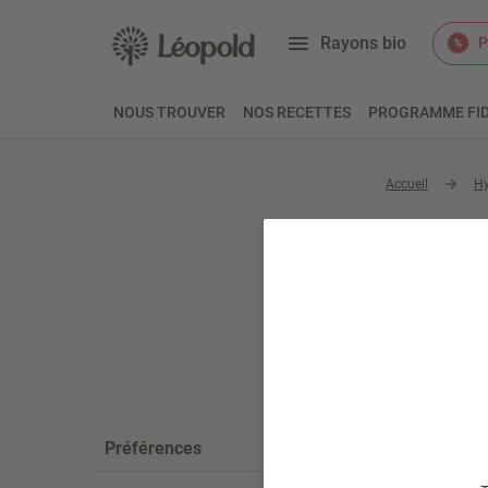
Rayons bio
P
NOUS TROUVER
NOS RECETTES
PROGRAMME FID
Accueil
Hy
Acces
Préférences
STOCK LIMIT