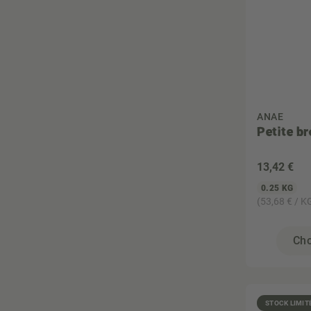
Vegan
Végétarien
Zéro déchet
ANAE
Petite b
13
,42 €
0.25 KG
(53,68 € / K
Cho
STOCK LIMIT