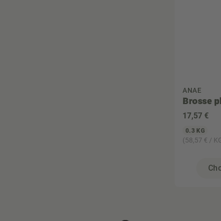
ANAE
Brosse p
17
,57 €
0.3 KG
(58,57 € / K
Cho