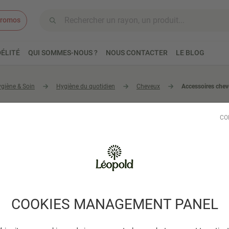
romos
Aller au contenu
ÉLITÉ
QUI SOMMES-NOUS ?
NOUS CONTACTER
LE BLOG
giène & Soin
Hygiène du quotidien
Cheveux
Accessoires che
soires cheveux
CO
7 produits trouvés
COOKIES MANAGEMENT PANEL
É
STOCK LIMITÉ