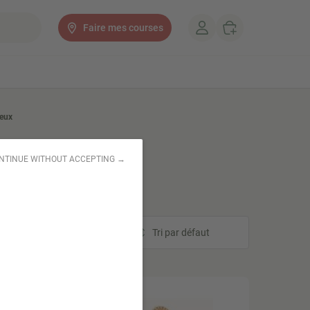
Faire mes courses
veux
NTINUE WITHOUT ACCEPTING →
Tri
Tri par défaut
STOCK LIMITÉ