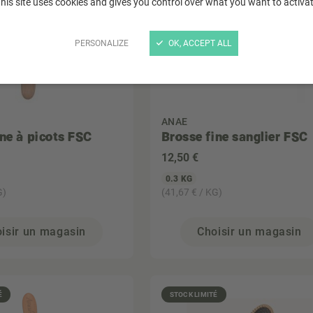
his site uses cookies and gives you control over what you want to activa
PERSONALIZE
OK, ACCEPT ALL
ANAE
ine à picots FSC
Brosse fine sanglier FSC
12
,50 €
0.3 KG
G)
(41,67 € / KG)
isir un magasin
Choisir un magasin
É
STOCK LIMITÉ