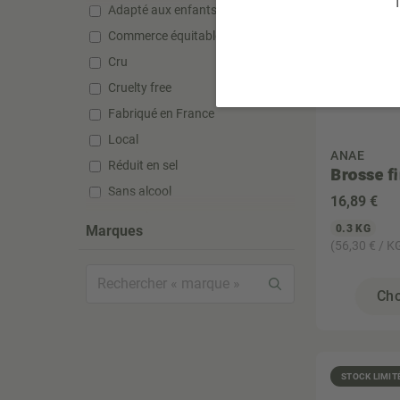
T
Adapté aux enfants
Commerce équitable
Cru
Cruelty free
Fabriqué en France
Local
ANAE
Réduit en sel
Brosse f
Sans alcool
16
,89 €
Sans gluten
Marques
0.3 KG
Sans huile de palme
(56,30 € / K
Sans lactose
Sans silicone
Cho
Sans sucre ajouté
Sans sulfate
Sans sulfite
STOCK LIMIT
Super aliment