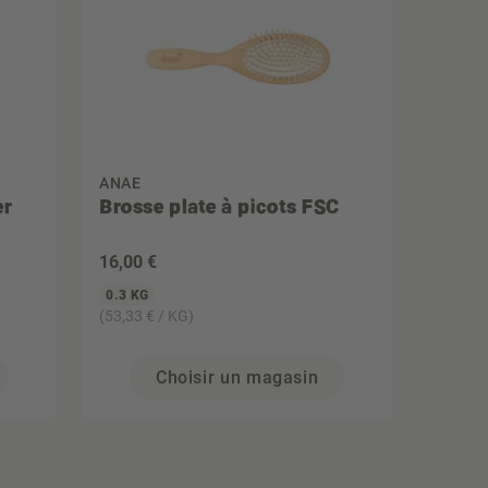
ANAE
er
Brosse plate à picots FSC
16
,00 €
0.3 KG
(53,33 € / KG)
Choisir un magasin