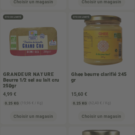
Choisir un magasin
Choisir un magasin
STOCK LIMITÉ
STOCK LIMITÉ
GRANDEUR NATURE
Ghee beurre clarifié 245
Beurre 1/2 sel au lait cru
gr
250gr
4
,99 €
15
,60 €
(19,96 € / Kg)
(62,40 € / Kg)
0.25 KG
0.25 KG
Choisir un magasin
Choisir un magasin