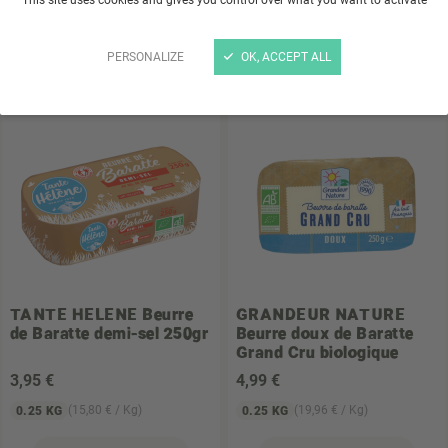
3
,90 €
2
,40 €
(15,60 € / Kg)
(0,02 € / Kg)
0.25 KG
125 KG
PERSONALIZE
OK, ACCEPT ALL
Choisir un magasin
Choisir un magasin
TANTE HELENE
Beurre
GRANDEUR NATURE
de Baratte demi-sel 250gr
Beurre doux de Baratte
Grand Cru biologique
3
,95 €
4
,99 €
(15,80 € / Kg)
(19,96 € / Kg)
0.25 KG
0.25 KG