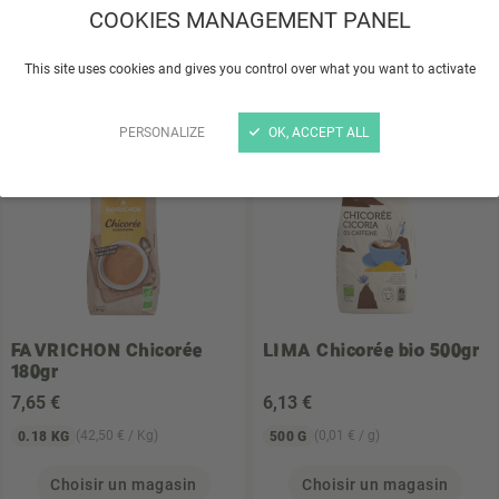
5
,98 €
7
,10 €
COOKIES MANAGEMENT PANEL
(59,80 € / Kg)
(71,00 € / Kg)
0.1 KG
0.1 KG
This site uses cookies and gives you control over what you want to activate
Choisir un magasin
Choisir un magasin
PERSONALIZE
OK, ACCEPT ALL
TOP VENTE
FAVRICHON
Chicorée
LIMA
Chicorée bio 500gr
180gr
7
,65 €
6
,13 €
(42,50 € / Kg)
(0,01 € / g)
0.18 KG
500 G
Choisir un magasin
Choisir un magasin