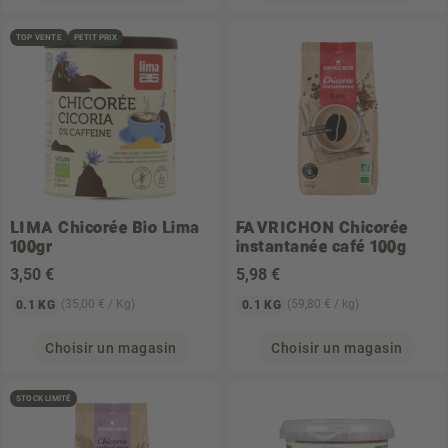
TOP VENTE
PETIT PRIX
LIMA
Chicorée Bio Lima
FAVRICHON
Chicorée
100gr
instantanée café 100g
3
,50 €
5
,98 €
(35,00 € / Kg)
(59,80 € / kg)
0.1 KG
0.1 KG
Choisir un magasin
Choisir un magasin
STOCK LIMITÉ