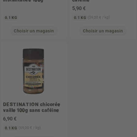
5
,90 €
(59,00 € / kg)
0.1 KG
0.1 KG
Choisir un magasin
Choisir un magasin
DESTINATION
chicorée
vaille 100g sans caféine
6
,90 €
(69,00 € / kg)
0.1 KG