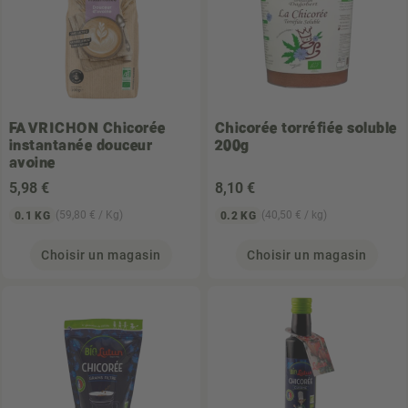
FAVRICHON
Chicorée
Chicorée torréfiée soluble
instantanée douceur
200g
avoine
5
,98 €
8
,10 €
(59,80 € / Kg)
(40,50 € / kg)
0.1 KG
0.2 KG
Choisir un magasin
Choisir un magasin