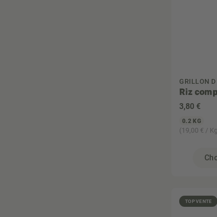
Vegan
Végétarien
Zéro déchet
GRILLON D
Riz comp
3
,80 €
0.2 KG
(19,00 € / K
Cho
TOP VENTE