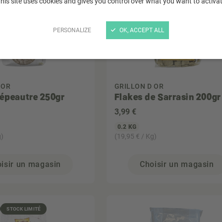
his site uses cookies and gives you control over what you want to activa
PERSONALIZE
OK, ACCEPT ALL
 OR
GRILLON D OR
'épeautre 250gr
Flakes de Sarrasin 200gr
3
,99 €
0.2 KG
g)
(19,95 € / Kg)
isir un magasin
Choisir un magasin
STOCK LIMITÉ