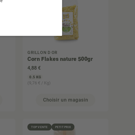
te
GRILLON D OR
Corn Flakes nature 500gr
4
,88 €
0.5 KG
(9,76 € / Kg)
Choisir un magasin
TOP VENTE
PETIT PRIX