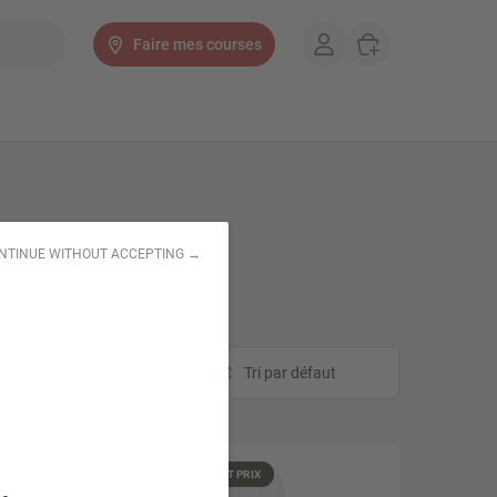
Faire mes courses
NTINUE WITHOUT ACCEPTING →
Tri
Tri par défaut
TOP VENTE
PETIT PRIX