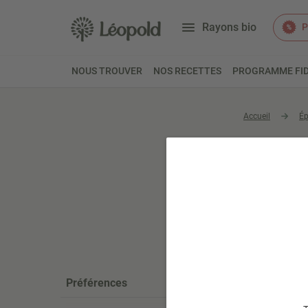
Rayons bio
P
NOUS TROUVER
NOS RECETTES
PROGRAMME FID
Accueil
Ép
Céréal
Préférences