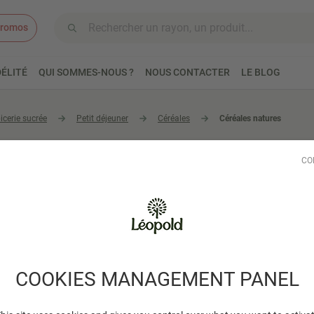
romos
Aller au contenu
ÉLITÉ
QUI SOMMES-NOUS ?
NOUS CONTACTER
LE BLOG
icerie sucrée
Petit déjeuner
Céréales
Céréales natures
es natures
CO
7 produits trouvés
COOKIES MANAGEMENT PANEL