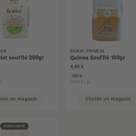
 OR
EKIBIO, PRIMEAL
let soufflé 200gr
Quinoa Soufflé 100gr
4
,40 €
100 G
g)
(0,04 € / g)
isir un magasin
Choisir un magasin
STOCK LIMITÉ