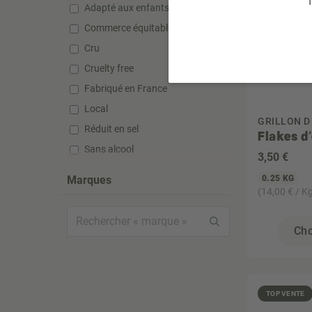
T
Adapté aux enfants
Commerce équitable
Cru
Cruelty free
Fabriqué en France
Local
GRILLON D
Réduit en sel
Flakes d
Sans alcool
3
,50 €
Sans gluten
Marques
0.25 KG
Sans huile de palme
(14,00 € / K
Sans lactose
Sans silicone
Cho
Sans sucre ajouté
Sans sulfate
Sans sulfite
TOP VENTE
Super aliment