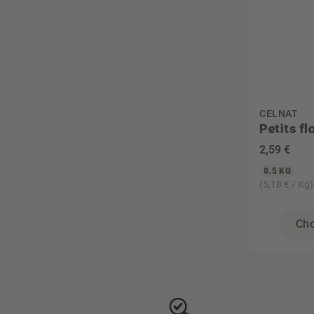
CELNAT
Petits f
2
,59 €
0.5 KG
(5,18 € / Kg)
Cho