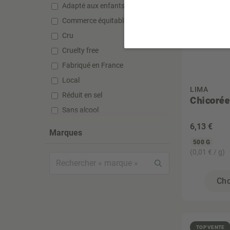
Adapté aux enfants
Commerce équitable
Cru
Cruelty free
Fabriqué en France
Local
LIMA
Réduit en sel
Chicorée
Sans alcool
Sans gluten
6
,13 €
Marques
Sans huile de palme
500 G
(0,01 € / g)
Sans lactose
Sans silicone
Cho
Sans sucre ajouté
Sans sulfate
Sans sulfite
TOP VENTE
Super aliment