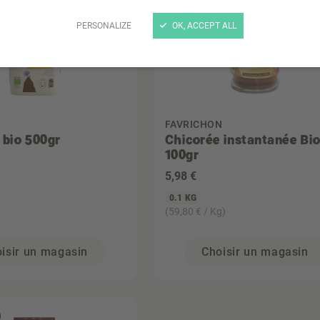
PERSONALIZE
OK, ACCEPT ALL
FAVRICHON
 bio 500gr
Chicorée instantanée Bi
100gr
5
,98 €
0.1 KG
(59,80 € / Kg)
isir un magasin
Choisir un magasin