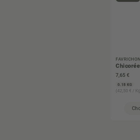
Vegan
Végétarien
Zéro déchet
FAVRICHO
Chicorée
7
,65 €
0.18 KG
(42,50 € / K
Cho