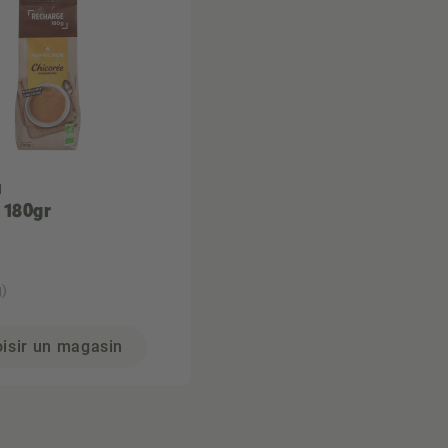
N
 180gr
g)
isir un magasin