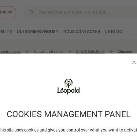
romos
Aller au contenu
ÉLITÉ
QUI SOMMES-NOUS ?
NOUS CONTACTER
LE BLOG
icerie sucrée
Boissons chaudes
Café & Substituts
Chicorée
CO
rée
4 produits trouvés
COOKIES MANAGEMENT PANEL
his site uses cookies and gives you control over what you want to activa
TOP VENTE