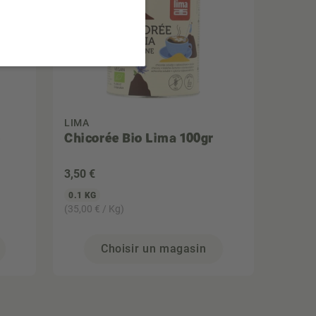
LIMA
o
Chicorée Bio Lima 100gr
3
,50 €
0.1 KG
(35,00 € / Kg)
Choisir un magasin