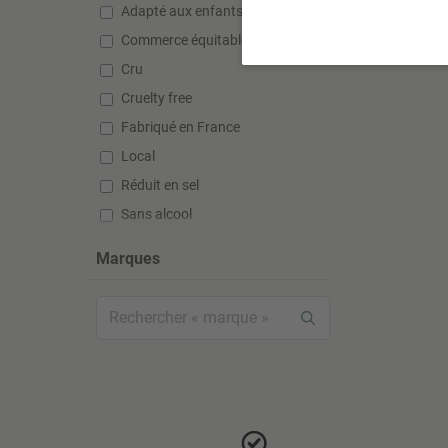
Adapté aux enfants
Commerce équitable
Cru
Cruelty free
Fabriqué en France
Local
Réduit en sel
Sans alcool
Sans gluten
Marques
Sans huile de palme
Sans lactose
Sans silicone
Sans sucre ajouté
Sans sulfate
Sans sulfite
Super aliment