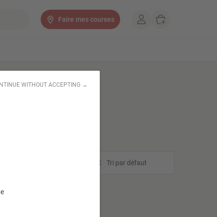
Faire mes courses
NTINUE WITHOUT ACCEPTING →
Tri
Tri par défaut
te
her