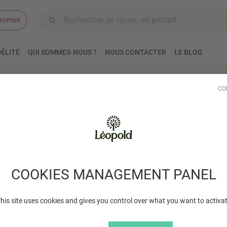
romos
Aller au contenu
ÉLITÉ
QUI SOMMES-NOUS ?
NOUS CONTACTER
LE BLOG
bé & Enfants
Accessoires
Doudoux & jouets
CO
ux & jouets
COOKIES MANAGEMENT PANEL
his site uses cookies and gives you control over what you want to activa
Il n'y a aucun résultat à affic