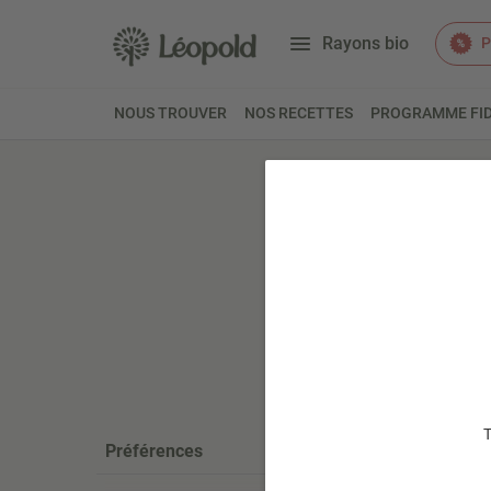
Rayons bio
P
NOUS TROUVER
NOS RECETTES
PROGRAMME FID
Accueil
Bé
Doudo
T
Préférences