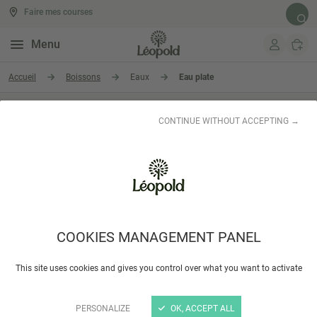
Faire mes courses
Rech
Menu
Aller au contenu
Accueil
Boissons
Eaux
Eau plate
Eau plate
CONTINUE WITHOUT ACCEPTING →
TOP VENTE
COOKIES MANAGEMENT PANEL
This site uses cookies and gives you control over what you want to activate
Bouteille eau montcalm
Pack eau montcalm
1.5L
(6x1.5L)
PERSONALIZE
OK, ACCEPT ALL