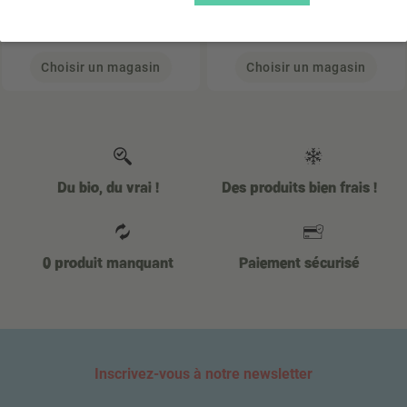
0
,95 €
5
,70 €
(0,63 € / L)
(0,63 € / L)
1.5 L
9 L
Choisir un magasin
Choisir un magasin
Du bio, du vrai !
Des produits bien frais !
0 produit manquant
Paiement sécurisé
Inscrivez-vous à notre newsletter