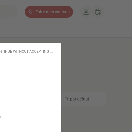
Faire mes courses
NTINUE WITHOUT ACCEPTING →
Tri
Tri par défaut
te
her