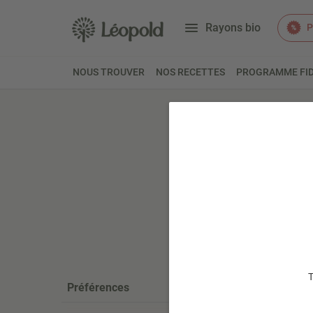
Rayons bio
P
NOUS TROUVER
NOS RECETTES
PROGRAMME FID
Accueil
Bi
Fleurs
T
Préférences