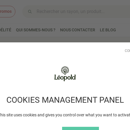
romos
Aller au contenu
ÉLITÉ
QUI SOMMES-NOUS ?
NOUS CONTACTER
LE BLOG
en être
Fleurs de Bach
CO
 de Bach
COOKIES MANAGEMENT PANEL
his site uses cookies and gives you control over what you want to activa
Il n'y a aucun résultat à affic