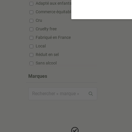
Adapté aux enfants
Commerce équitable
Cru
Cruelty free
Fabriqué en France
Local
Réduit en sel
Sans alcool
Sans gluten
Marques
Sans huile de palme
Sans lactose
Sans silicone
Sans sucre ajouté
Sans sulfate
Sans sulfite
Super aliment