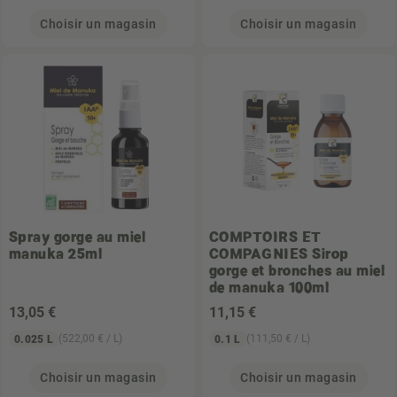
Choisir un magasin
Choisir un magasin
Spray gorge au miel
COMPTOIRS ET
manuka 25ml
COMPAGNIES
Sirop
gorge et bronches au miel
de manuka 100ml
13
,05 €
11
,15 €
(522,00 € / L)
(111,50 € / L)
0.025 L
0.1 L
Choisir un magasin
Choisir un magasin