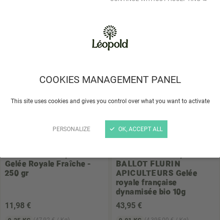
16
,39 €
15
,45 €
(81,95 € / Kg)
(77,25 € / Kg)
0.2 KG
0.2 KG
Choisir un magasin
Choisir un magasin
COOKIES MANAGEMENT PANEL
This site uses cookies and gives you control over what you want to activate
PERSONALIZE
OK, ACCEPT ALL
AAGAARD
Miel, Pollen &
BALLOT FLURIN,
Gelée Royale Fraîche -
BALLOT FLURIN
250 gr
APICULTEURS
Gelée
royale française
dynamisée bio 10g
11
,98 €
43
,95 €