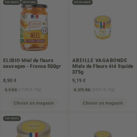
TOP VENTE
PETIT PRIX
STOCK LIMITÉ
ELIBIO
Miel de fleurs
ABEILLE VAGABONDE
sauvages - France 500gr
Miels de Fleurs été liquide
375g
8
,90 €
9
,19 €
(17,80 € / Kg)
(24,51 € / Kg)
0.5 KG
0.375 KG
Choisir un magasin
Choisir un magasin
TOP VENTE