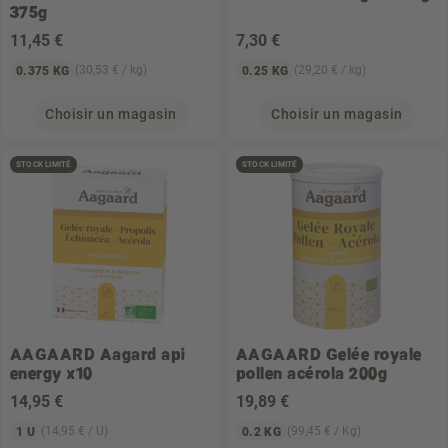
375g
11
,45 €
7
,30 €
(30,53 € / kg)
(29,20 € / kg)
0.375 KG
0.25 KG
Choisir un magasin
Choisir un magasin
STOCK LIMITÉ
STOCK LIMITÉ
AAGAARD
Aagard api
AAGAARD
Gelée royale
energy x10
pollen acérola 200g
14
,95 €
19
,89 €
(14,95 € / U)
(99,45 € / Kg)
1 U
0.2 KG