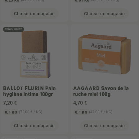
(47,92 € / Kg)
(4 395,00 € / Kg)
0.25 KG
0.01 KG
Choisir un magasin
Choisir un magasin
STOCK LIMITÉ
BALLOT FLURIN
Pain
AAGAARD
Savon de la
hygiène intime 100gr
ruche miel 100g
7
,20 €
4
,70 €
(72,00 € / KG)
(47,00 € / KG)
0.1 KG
0.1 KG
Choisir un magasin
Choisir un magasin