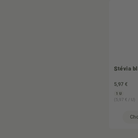
Stévia b
5
,97 €
1 U
(5,97 € / U)
Cho