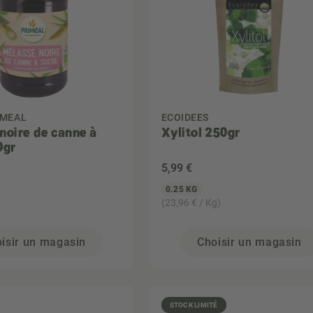
IMEAL
ECOIDEES
noire de canne à
Xylitol 250gr
0gr
5
,99 €
0.25 KG
(23,96 € / Kg)
isir un magasin
Choisir un magasin
STOCK LIMITÉ