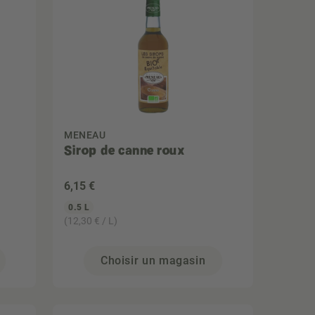
MENEAU
Sirop de canne roux
6
,15 €
0.5 L
(12,30 € / L)
Choisir un magasin