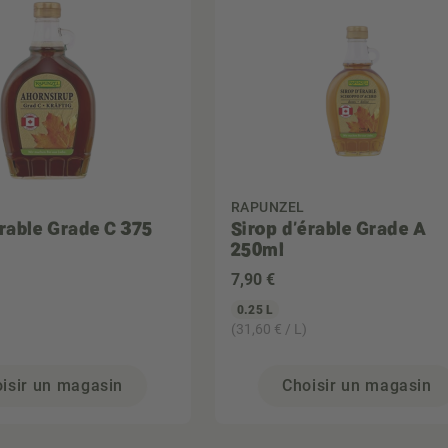
RAPUNZEL
érable Grade C 375
Sirop d'érable Grade A
250ml
7
,90 €
0.25 L
(31,60 € / L)
isir un magasin
Choisir un magasin