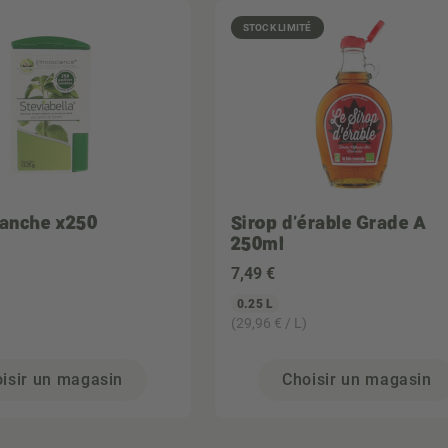
STOCK LIMITÉ
lanche x250
Sirop d'érable Grade A
250ml
7
,49 €
0.25 L
(29,96 € / L)
isir un magasin
Choisir un magasin