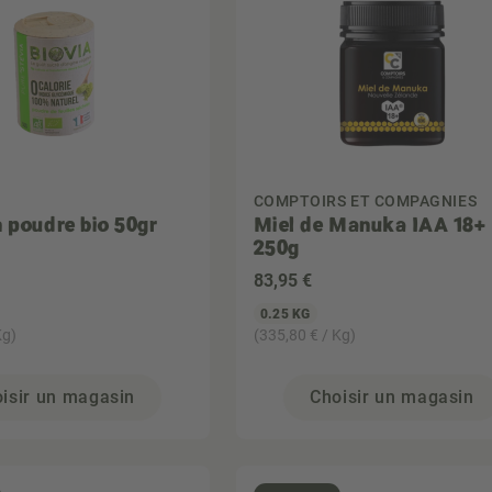
COMPTOIRS ET COMPAGNIES
n poudre bio 50gr
Miel de Manuka IAA 18+
250g
83
,95 €
0.25 KG
Kg)
(335,80 € / Kg)
isir un magasin
Choisir un magasin