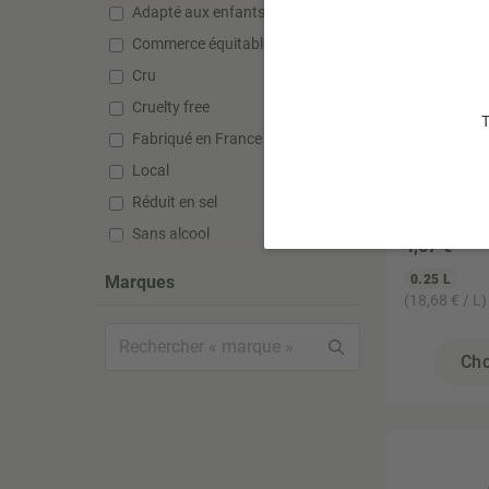
Adapté aux enfants
Commerce équitable
Cru
Cruelty free
T
Fabriqué en France
Local
DESTINATI
Réduit en sel
Sirop d'
Sans alcool
4
,67 €
Sans gluten
Marques
0.25 L
Sans huile de palme
(18,68 € / L)
Sans lactose
Sans silicone
Cho
Sans sucre ajouté
Sans sulfate
Sans sulfite
Super aliment