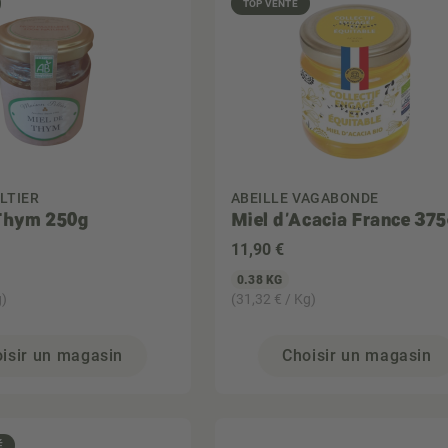
TOP VENTE
LTIER
ABEILLE VAGABONDE
 Thym 250g
Miel d'Acacia France 37
11
,90 €
0.38 KG
g)
(31,32 € / Kg)
isir un magasin
Choisir un magasin
É