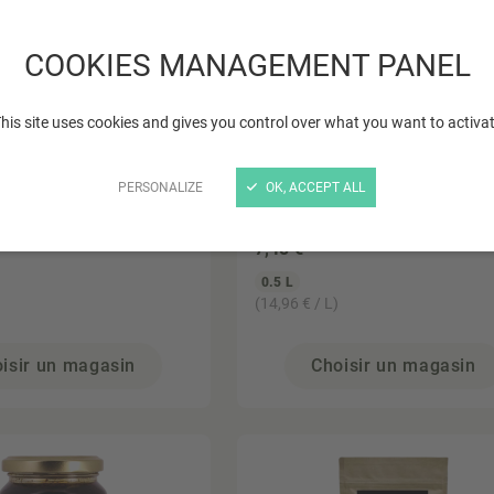
COOKIES MANAGEMENT PANEL
his site uses cookies and gives you control over what you want to activa
PERSONALIZE
OK, ACCEPT ALL
ON
DESTINATION
agave 250ml
Sirop d'agave - 500ml
7
,48 €
0.5 L
(14,96 € / L)
isir un magasin
Choisir un magasin