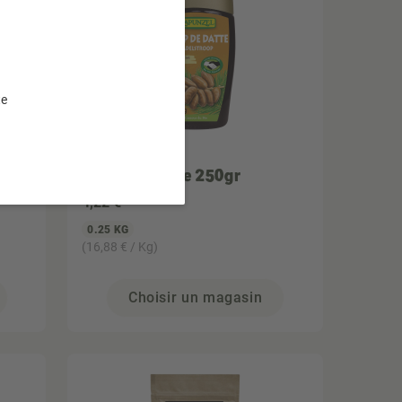
te
RAPUNZEL
Sirop de datte 250gr
4
,22 €
0.25 KG
(16,88 € / Kg)
Choisir un magasin