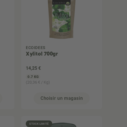
ECOIDEES
Xylitol 700gr
14
,25 €
0.7 KG
(20,36 € / Kg)
Choisir un magasin
STOCK LIMITÉ