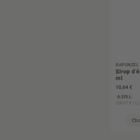
RAPUNZEL
Sirop d'
ml
10
,64 €
0.375 L
(28,37 € / L)
Cho