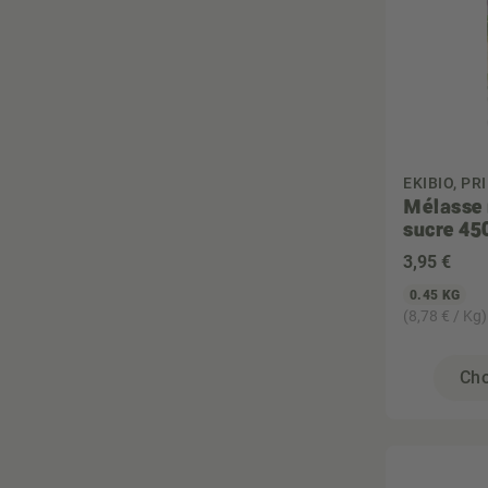
Vegan
Végétarien
Zéro déchet
EKIBIO, PR
Mélasse 
sucre 45
3
,95 €
0.45 KG
(8,78 € / Kg)
Cho