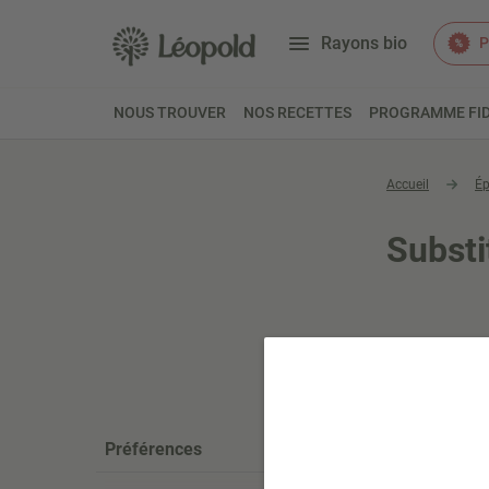
Rayons bio
P
NOUS TROUVER
NOS RECETTES
PROGRAMME FID
Accueil
Ép
Substi
Préférences
STOCK LIMIT