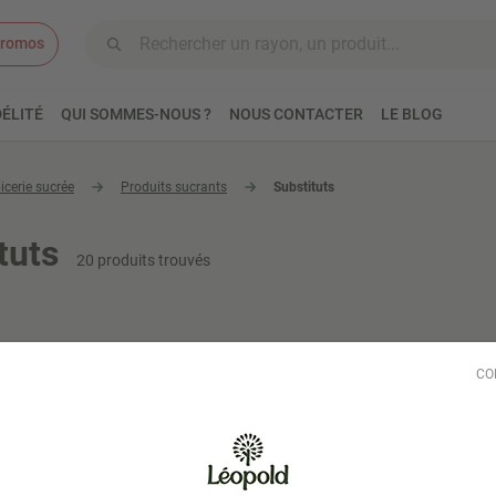
romos
Aller au contenu
ÉLITÉ
QUI SOMMES-NOUS ?
NOUS CONTACTER
LE BLOG
icerie sucrée
Produits sucrants
Substituts
tuts
20 produits trouvés
CO
É