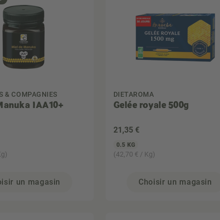
S & COMPAGNIES
DIETAROMA
 Manuka IAA10+
Gelée royale 500g
21
,35 €
0.5 KG
Kg)
(42,70 € / Kg)
isir un magasin
Choisir un magasin