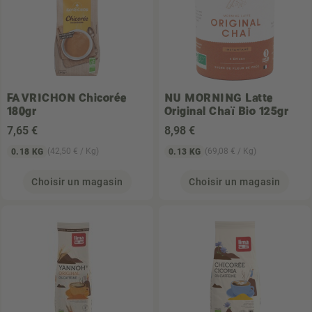
FAVRICHON
Chicorée
NU MORNING
Latte
180gr
Original Chaï Bio 125gr
7
,65 €
8
,98 €
(42,50 € / Kg)
(69,08 € / Kg)
0.18 KG
0.13 KG
Choisir un magasin
Choisir un magasin