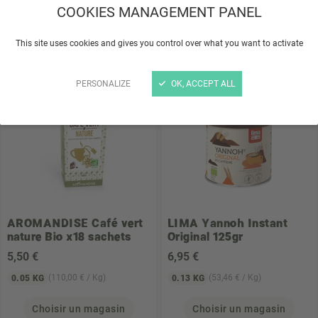
5
,95 €
5
,98 €
COOKIES MANAGEMENT PANEL
(45,77 € / Kg)
(59,80 € / Kg)
0.13 KG
0.1 KG
This site uses cookies and gives you control over what you want to activate
Choisir un magasin
Choisir un magasin
PERSONALIZE
OK, ACCEPT ALL
STOCK LIMITÉ
AROMANDISE
Café vert
LIMA
Yannoh Instant
nature Bio x18 sachets
Original 125gr
5
,50 €
6
,95 €
(110,00 € / Kg)
(53,46 € / Kg)
0.05 KG
0.13 KG
Choisir un magasin
Choisir un magasin