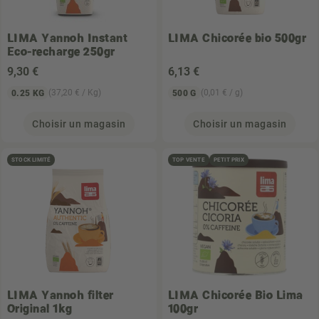
LIMA
Yannoh Instant
LIMA
Chicorée bio 500gr
Eco-recharge 250gr
9
,30 €
6
,13 €
(37,20 € / Kg)
(0,01 € / g)
0.25 KG
500 G
Choisir un magasin
Choisir un magasin
STOCK LIMITÉ
TOP VENTE
PETIT PRIX
LIMA
Yannoh filter
LIMA
Chicorée Bio Lima
Original 1kg
100gr