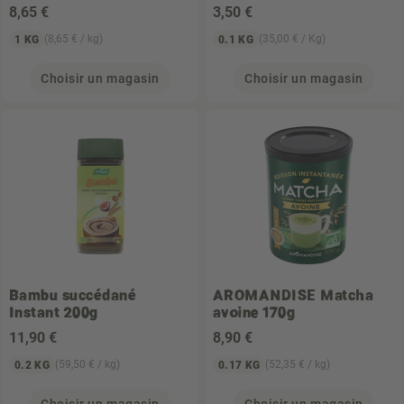
8
,65 €
3
,50 €
(8,65 € / kg)
(35,00 € / Kg)
1 KG
0.1 KG
Choisir un magasin
Choisir un magasin
Bambu succédané
AROMANDISE
Matcha
Instant 200g
avoine 170g
11
,90 €
8
,90 €
(59,50 € / kg)
(52,35 € / kg)
0.2 KG
0.17 KG