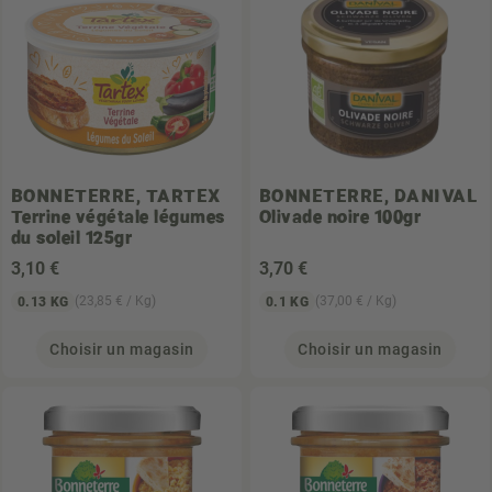
BONNETERRE, TARTEX
BONNETERRE, DANIVAL
Terrine végétale légumes
Olivade noire 100gr
du soleil 125gr
3
,10 €
3
,70 €
(23,85 € / Kg)
(37,00 € / Kg)
0.13 KG
0.1 KG
Choisir un magasin
Choisir un magasin