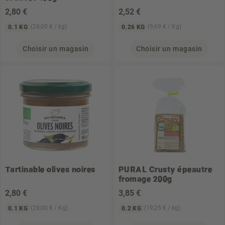
2
,80 €
2
,52 €
(28,00 € / kg)
(9,69 € / Kg)
0.1 KG
0.26 KG
Choisir un magasin
Choisir un magasin
Tartinable olives noires
PURAL
Crusty épeautre
fromage 200g
2
,80 €
3
,85 €
(28,00 € / Kg)
(19,25 € / kg)
0.1 KG
0.2 KG