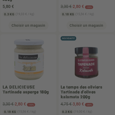
5
,80 €
3,30 €
2
,80 €
-15%
(19,33 € / kg)
(15,56 € / kg)
0.3 KG
0.18 KG
Choisir un magasin
Choisir un magasin
NOUVEAUTÉ
LA DELICIEUSE
Le temps des oliviers
Tartinade asperge 180g
Tartinade d'olives
kalamata 200g
3,30 €
2
,80 €
4,75 €
3
,80 €
-15%
-20%
(15,56 € / kg)
(19,00 € / kg)
0.18 KG
0.2 KG