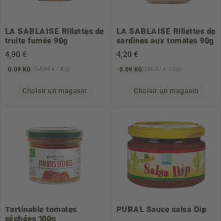
LA SABLAISE
Rillettes de
LA SABLAISE
Rillettes de
truite fumée 90g
sardines aux tomates 90g
4
,90 €
4
,20 €
(54,44 € / Kg)
(46,67 € / Kg)
0.09 KG
0.09 KG
Choisir un magasin
Choisir un magasin
Tartinable tomates
PURAL
Sauce salsa Dip
séchées 100g