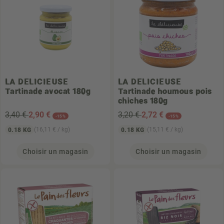
LA DELICIEUSE
LA DELICIEUSE
Tartinade avocat 180g
Tartinade houmous pois
chiches 180g
3,40 €
2
,90 €
3,20 €
2
,72 €
-15%
-15%
(16,11 € / kg)
(15,11 € / kg)
0.18 KG
0.18 KG
Choisir un magasin
Choisir un magasin