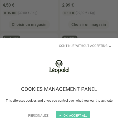
4
,50 €
2
,99 €
(30,00 € / Kg)
(29,90 € / Kg)
0.15 KG
0.1 KG
Choisir un magasin
Choisir un magasin
STOCK LIMITÉ
TOP VENTE
CONTINUE WITHOUT ACCEPTING →
RAPUNZEL
Dolmas
BONNETERRE
Tartinade
COOKIES MANAGEMENT PANEL
Feuilles de vigne 280gr
de légumes courgettes
curry 135gr
This site uses cookies and gives you control over what you want to activate
5
,13 €
3
,80 €
(18,32 € / Kg)
(27,14 € / Kg)
0.28 KG
0.14 KG
PERSONALIZE
OK, ACCEPT ALL