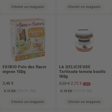
Choisir un magasin
Choisir un magasin
EKIBIO
Pain des fleurs
LA DELICIEUSE
oignon 150g
Tartinade tomate basilic
180g
3
,40 €
3,20 €
2
,72 €
-15%
(22,67 € / Kg)
(15,11 € / kg)
0.15 KG
0.18 KG
Choisir un magasin
Choisir un magasin