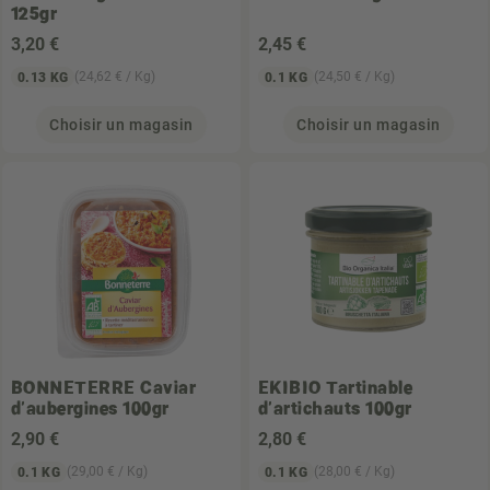
125gr
3
,20 €
2
,45 €
(24,62 € / Kg)
(24,50 € / Kg)
0.13 KG
0.1 KG
Choisir un magasin
Choisir un magasin
BONNETERRE
Caviar
EKIBIO
Tartinable
d'aubergines 100gr
d'artichauts 100gr
2
,90 €
2
,80 €
(29,00 € / Kg)
(28,00 € / Kg)
0.1 KG
0.1 KG