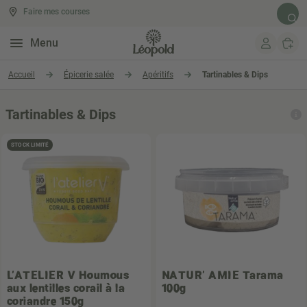
Faire mes courses
Rech
Menu
Aller au contenu
Accueil
Épicerie salée
Apéritifs
Tartinables & Dips
Tartinables & Dips
STOCK LIMITÉ
L'ATELIER V
Houmous
NATUR' AMIE
Tarama
aux lentilles corail à la
100g
coriandre 150g