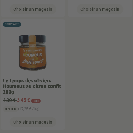
Choisir un magasin
Choisir un magasin
NOUVEAUTÉ
Le temps des oliviers
Houmous au citron confit
200g
4,30 €
3
,45 €
-20%
(17,25 € / kg)
0.2 KG
Choisir un magasin