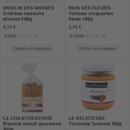
MOULIN DES MOINES
PAIN DES FLEURS
Crakines épeautre
Tartines craquantes
sésame 200g
fibres 150g
4
,15 €
3
,70 €
(20,75 € / kg)
(24,67 € / kg)
0.2 KG
0.15 KG
Choisir un magasin
Choisir un magasin
LA CHANTERACOISE
LA DELICIEUSE
Biscotte muesli gourmand
Tartinade Toscane 180g
300g