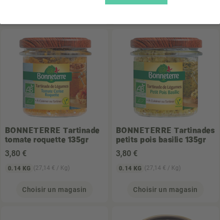
Choisir un magasin
Choisir un magasin
BONNETERRE
Tartinade
BONNETERRE
Tartinades
tomate roquette 135gr
petits pois basilic 135gr
3
,80 €
3
,80 €
(27,14 € / Kg)
(27,14 € / Kg)
0.14 KG
0.14 KG
Choisir un magasin
Choisir un magasin