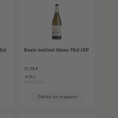
5cl
Basic instinct blanc 75cl IGP
11
,75 €
0.75 L
(15,67 € / L)
Choisir un magasin