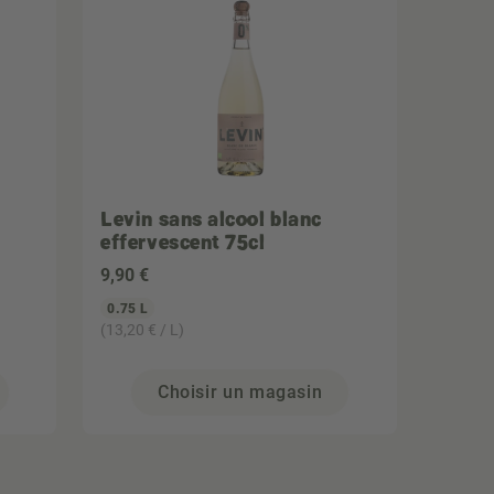
Levin sans alcool blanc
effervescent 75cl
9
,90 €
0.75 L
(13,20 € / L)
Choisir un magasin