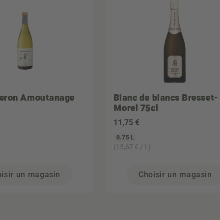
eron Amoutanage
Blanc de blancs Bresset-
Morel 75cl
11
,75 €
0.75 L
(15,67 € / L)
isir un magasin
Choisir un magasin