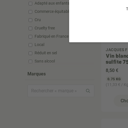
Adapté aux enfants
T
Commerce équitable
Cru
Cruelty free
Fabriqué en France
Local
JACQUES F
Réduit en sel
Vin blan
sulfite 7
Sans alcool
Sans gluten
8
,50 €
Marques
Sans huile de palme
0.75 KG
(11,33 € / K
Sans lactose
Sans silicone
Cho
Sans sucre ajouté
Sans sulfate
Sans sulfite
Super aliment