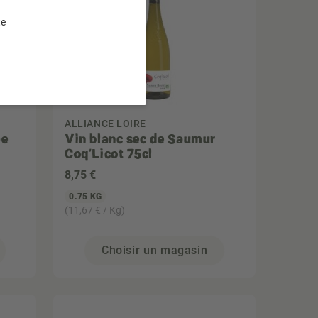
te
ALLIANCE LOIRE
ée
Vin blanc sec de Saumur
Coq'Licot 75cl
8
,75 €
0.75 KG
(11,67 € / Kg)
Choisir un magasin