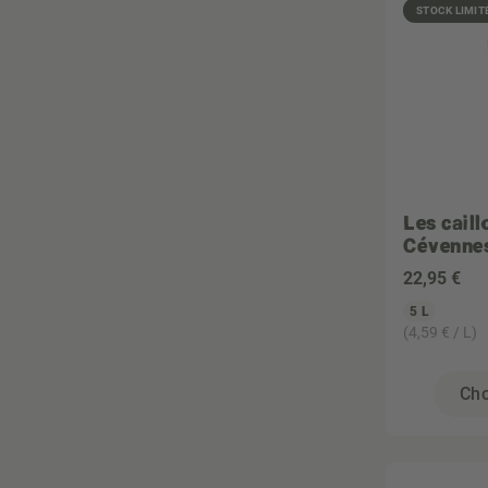
STOCK LIMIT
Les cail
Cévenne
22
,95 €
5 L
(4,59 € / L)
Cho