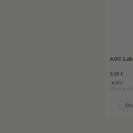
AOC Lub
9
,50 €
0.75 L
(12,67 € / L)
Cho