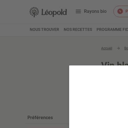
Rayons bio
P
NOUS TROUVER
NOS RECETTES
PROGRAMME FID
Accueil
Bo
Vin bl
Préférences