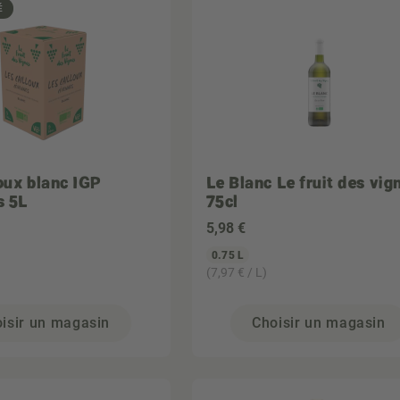
É
loux blanc IGP
Le Blanc Le fruit des vig
s 5L
75cl
5
,98 €
0.75 L
(7,97 € / L)
isir un magasin
Choisir un magasin