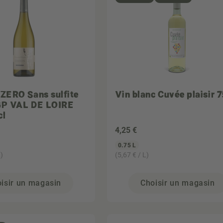
ZERO Sans sulfite
Vin blanc Cuvée plaisir 7
IGP VAL DE LOIRE
cl
4
,25 €
0.75 L
)
(5,67 € / L)
isir un magasin
Choisir un magasin