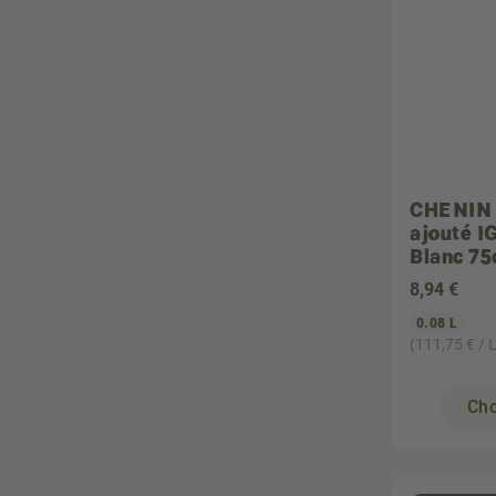
Vegan
Végétarien
Zéro déchet
CHENIN 
ajouté 
Blanc 75
8
,94 €
0.08 L
(111,75 € / L
Cho