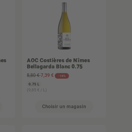
nes
AOC Costières de Nîmes
Bellagarda Blanc 0.75
8,80 €
7
,39 €
-16%
0.75 L
(9,85 € / L)
Choisir un magasin