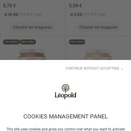
5
,75 €
5
,59 €
(16,43 € / Kg)
(11,18 € / Kg)
0.35 KG
0.5 KG
Choisir un magasin
Choisir un magasin
TOP VENTE
PETIT PRIX
PETIT PRIX
CONTINUE WITHOUT ACCEPTING →
ELIBIO
Purée d'amandes
ELIBIO
Purée d'Amandes
complètes 250gr
Blanches 250gr
6
,29 €
6
,98 €
COOKIES MANAGEMENT PANEL
(25,16 € / Kg)
(0,03 € / g)
0.25 KG
250 G
This site uses cookies and gives you control over what you want to activate