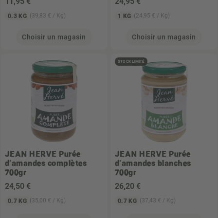
11
,95 €
24
,95 €
(39,83 € / Kg)
(24,95 € / Kg)
0.3 KG
1 KG
Choisir un magasin
Choisir un magasin
STOCK LIMITÉ
JEAN HERVE
Purée
JEAN HERVE
Purée
d'amandes complètes
d'amandes blanches
700gr
700gr
24
,50 €
26
,20 €
(35,00 € / Kg)
(37,43 € / Kg)
0.7 KG
0.7 KG