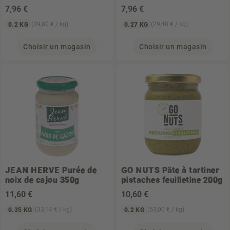
7
,96 €
7
,96 €
(39,80 € / kg)
(29,48 € / kg)
0.2 KG
0.27 KG
Choisir un magasin
Choisir un magasin
JEAN HERVE
Purée de
GO NUTS
Pâte à tartiner
noix de cajou 350g
pistaches feuilletine 200g
11
,60 €
10
,60 €
(33,14 € / kg)
(53,00 € / kg)
0.35 KG
0.2 KG