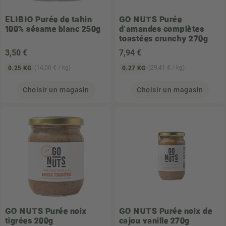
ELIBIO
Purée de tahin
GO NUTS
Purée
100% sésame blanc 250g
d'amandes complètes
toastées crunchy 270g
3
,50 €
7
,94 €
(14,00 € / kg)
(29,41 € / kg)
0.25 KG
0.27 KG
Choisir un magasin
Choisir un magasin
GO NUTS
Purée noix
GO NUTS
Purée noix de
tigrées 200g
cajou vanille 270g