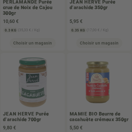
PERLAMANDE
Purée
JEAN HERVE
Purée
crue de Noix de Cajou
d'arachide 350gr
300gr
10
,60 €
5
,95 €
(35,33 € / Kg)
(17,00 € / Kg)
0.3 KG
0.35 KG
Choisir un magasin
Choisir un magasin
JEAN HERVE
Purée
MAMIE BIO
Beurre de
d'arachide 700gr
cacahuète crémeux 350gr
9
,80 €
5
,50 €