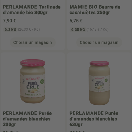
PERLAMANDE
Tartinade
MAMIE BIO
Beurre de
d'amande bio 300gr
cacahuètes 350gr
7
,90 €
5
,75 €
(26,33 € / Kg)
(16,43 € / Kg)
0.3 KG
0.35 KG
Choisir un magasin
Choisir un magasin
PERLAMANDE
Purée
PERLAMANDE
Purée
d'amandes blanchies
d'amandes blanchies
300gr
630gr