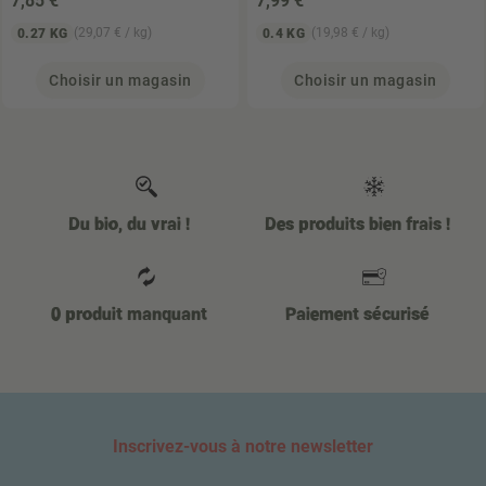
7
,85 €
7
,99 €
(29,07 € / kg)
(19,98 € / kg)
0.27 KG
0.4 KG
Choisir un magasin
Choisir un magasin
Du bio, du vrai !
Des produits bien frais !
0 produit manquant
Paiement sécurisé
Inscrivez-vous à notre newsletter