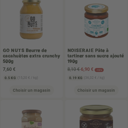
GO NUTS
Beurre de
NOISERAIE
Pâte à
cacahuètes extra crunchy
tartiner sans sucre ajouté
500g
190g
7
,60 €
8,10 €
6
,90 €
-15%
(15,20 € / kg)
(36,32 € / kg)
0.5 KG
0.19 KG
Choisir un magasin
Choisir un magasin