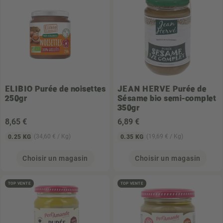
ELIBIO
Purée de noisettes
JEAN HERVE
Purée de
250gr
Sésame bio semi-complet
350gr
8
,65 €
6
,89 €
(34,60 € / Kg)
(19,69 € / Kg)
0.25 KG
0.35 KG
Choisir un magasin
Choisir un magasin
TOP VENTE
TOP VENTE