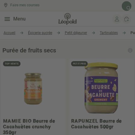
Faire mes courses
Rech
Menu
Aller au contenu
Accueil
Épicerie sucrée
Petit déjeuner
Tartinables
Pu
Purée de fruits secs
TOP VENTE
PETIT PRIX
MAMIE BIO
Beurre de
RAPUNZEL
Beurre de
Cacahuètes crunchy
Cacahuètes 500gr
350gr