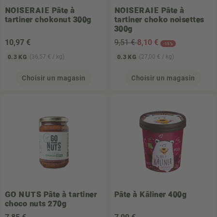
NOISERAIE
Pâte à
NOISERAIE
Pâte à
tartiner chokonut 300g
tartiner choko noisettes
300g
10
,97 €
9,51 €
8
,10 €
-15%
(36,57 € / kg)
(27,00 € / kg)
0.3 KG
0.3 KG
Choisir un magasin
Choisir un magasin
GO NUTS
Pâte à tartiner
Pâte à Kâliner 400g
choco nuts 270g