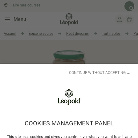
Faire mes courses
Rech
Menu
Aller au contenu
Accueil
Épicerie sucrée
Petit déjeuner
Tartinables
Pu
CONTINUE WITHOUT ACCEPTING →
COOKIES MANAGEMENT PANEL
JEAN HERVE
This site uses cookies and gives you control over what you want to activate