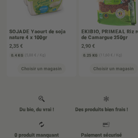
SOJADE
Yaourt de soja
EKIBIO, PRIMEAL
Riz r
nature 4 x 100gr
de Camargue 250gr
2
,35 €
2
,90 €
(5,88 € / Kg)
(11,60 € / Kg)
0.4 KG
0.25 KG
Choisir un magasin
Choisir un magasin
Du bio, du vrai !
Des produits bien frais !
0 produit manquant
Paiement sécurisé