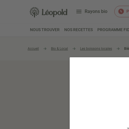
Rayons bio
P
NOUS TROUVER
NOS RECETTES
PROGRAMME FID
Accueil
Bio & Local
Les boissons locales
Biè