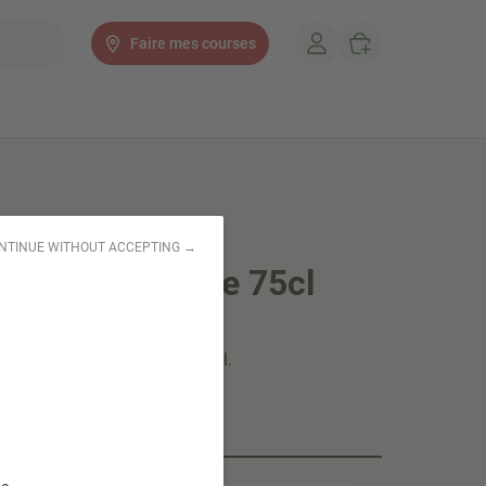
Faire mes courses
NTINUE WITHOUT ACCEPTING →
mbrée artisanale 75cl
ue et locale, Brasserie Plormel.