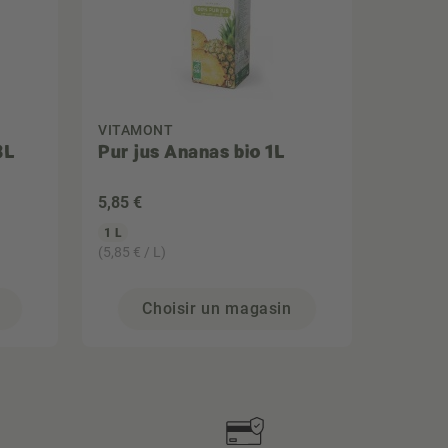
VITAMONT
8L
Pur jus Ananas bio 1L
5
,85 €
1 L
(5,85 € / L)
Choisir un magasin