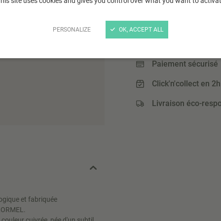
his site uses cookies and gives you control over what you want to activa
6
,51 €
(8,68 € / L)
PERSONALIZE
OK, ACCEPT ALL
Paiement sécurisé
Click'n'collect en 2h
Livraison éco-resp
ogique et fabriquée
 PLORMEL.
couleur cuivrée, née d'un subtil