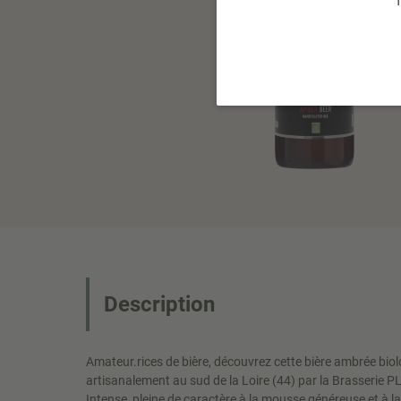
T
Description
Amateur.rices de bière, découvrez cette bière ambrée biol
artisanalement au sud de la Loire (44) par la Brasserie
Intense, pleine de caractère à la mousse généreuse et à la 