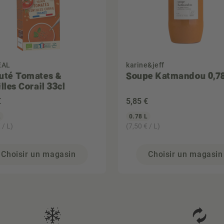
EAL
karine&jeff
uté Tomates &
Soupe Katmandou 0,7
lles Corail 33cl
€
5
,85 €
L
0.78 L
 / L)
(7,50 € / L)
Choisir un magasin
Choisir un magasin