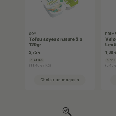
SOY
PRIM
Tofou soyeux nature 2 x
Velo
120gr
Lenti
2
,75 €
1
,80 
0.24 KG
0.33 
(11,46 € / Kg)
(5,45 €
Choisir un magasin