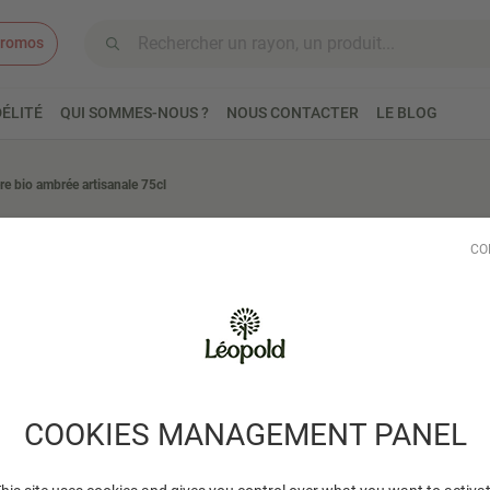
romos
Aller au contenu
ÉLITÉ
QUI SOMMES-NOUS ?
NOUS CONTACTER
LE BLOG
re bio ambrée artisanale 75cl
BRASSERIE PLORMEL
CO
Bière bio a
Bière Amber Ale biologiq
Lire plus
COOKIES MANAGEMENT PANEL