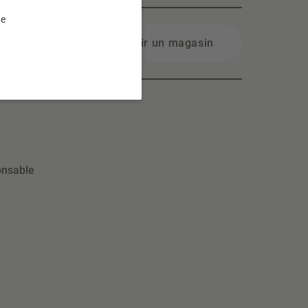
te
Choisir un magasin
onsable