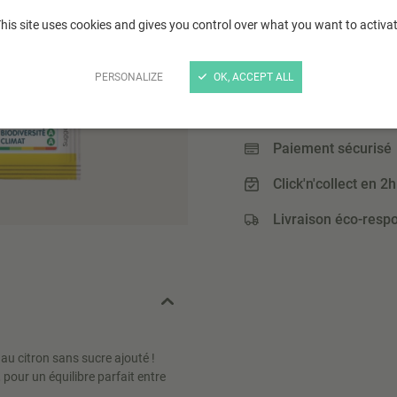
his site uses cookies and gives you control over what you want to activa
1
,29 €
(129,00 € / Kg)
PERSONALIZE
OK, ACCEPT ALL
Paiement sécurisé
Click'n'collect en 2h
Livraison éco-resp
 au citron sans sucre ajouté !
, pour un équilibre parfait entre