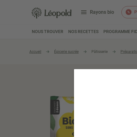
Rayons bio
P
NOUS TROUVER
NOS RECETTES
PROGRAMME FID
Accueil
Épicerie sucrée
Pâtisserie
Préparati