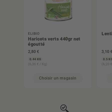
Lenti
ELIBIO
Haricots verts 440gr net
égoutté
2
,80 €
3
,10 
0.44 KG
0.5 K
(6,36 € / Kg)
(6,20 €
Choisir un magasin