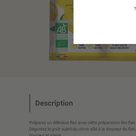
T
Description
Préparez un délicieux flan avec cette préparation Bio flan
Dégustez le goût subtil du citron allié à la douceur du flan
douceur et plaisir.