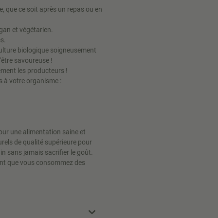
, que ce soit après un repas ou en
gan et végétarien.
s.
iculture biologique soigneusement
d'être savoureuse !
ement les producteurs !
s à votre organisme :
r une alimentation saine et
rels de qualité supérieure pour
sans jamais sacrifier le goût.
chant que vous consommez des