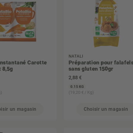
NATALI
instantané Carotte
Préparation pour falafel
 8,5g
sans gluten 150gr
2
,88 €
0.15 KG
g)
(19,20 € / Kg)
isir un magasin
Choisir un magasin