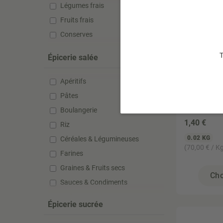
Légumes frais
Fruits frais
Conserves
T
Épicerie salée
Apéritifs
NATALI
Potabio 
Pâtes
8,5g
Boulangerie
1
,40 €
Riz
0.02 KG
Céréales & Légumineuses
(70,00 € / K
Farines
Graines & Fruits secs
Cho
Sauces & Condiments
Huiles & Vinaigres
Épicerie sucrée
Conserves & Bocaux