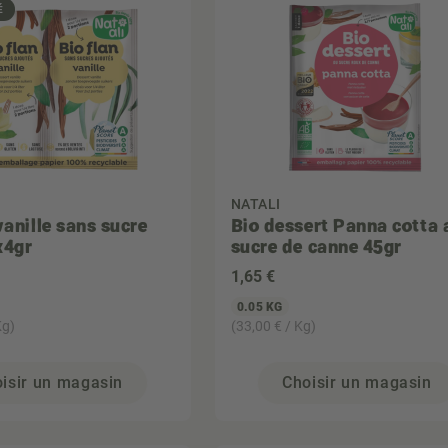
É
NATALI
vanille sans sucre
Bio dessert Panna cotta 
x4gr
sucre de canne 45gr
1
,65 €
0.05 KG
Kg)
(33,00 € / Kg)
isir un magasin
Choisir un magasin