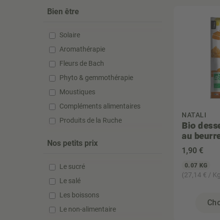
Bien être
Solaire
Aromathérapie
Fleurs de Bach
Phyto & gemmothérapie
Moustiques
Compléments alimentaires
NATALI
Produits de la Ruche
Bio dess
au beurr
Nos petits prix
1
,90 €
0.07 KG
Le sucré
(27,14 € / K
Le salé
Les boissons
Cho
Le non-alimentaire