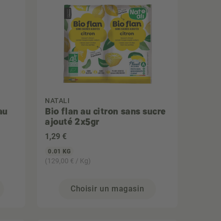
NATALI
au
Bio flan au citron sans sucre
ajouté 2x5gr
1
,29 €
0.01 KG
(129,00 € / Kg)
Choisir un magasin