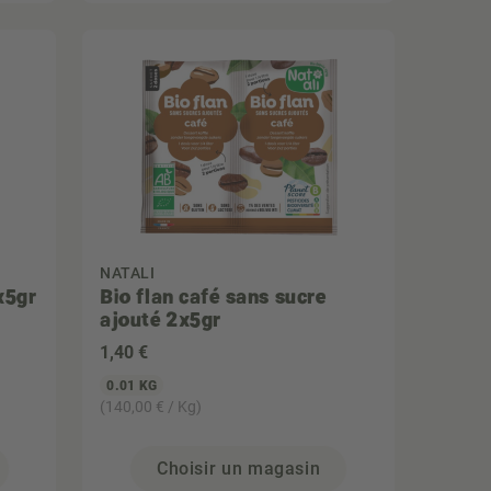
NATALI
x5gr
Bio flan café sans sucre
ajouté 2x5gr
1
,40 €
0.01 KG
(140,00 € / Kg)
Choisir un magasin