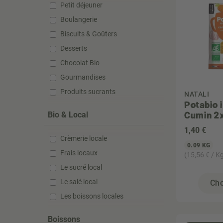
Petit déjeuner
Boulangerie
Biscuits & Goûters
Desserts
Chocolat Bio
Gourmandises
Produits sucrants
NATALI
Potabio 
Cumin 2x
Bio & Local
1
,40 €
Crèmerie locale
0.09 KG
Frais locaux
(15,56 € / K
Le sucré local
Le salé local
Cho
Les boissons locales
Boissons