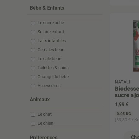
Bébé & Enfants
Le sucré bébé
Solaire enfant
Laits infantiles
Céréales bébé
Le salé bébé
Toilettes & soins
Change du bébé
NATALI
Accessoires
Biodesse
sucre aj
Anti-poux
Animaux
Compléments alimentaires
1
,99 €
Le chat
0.05 KG
(39,80 € / K
Le chien
Cho
Préférences