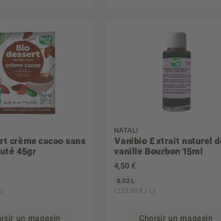
NATALI
rt crème cacao sans
Vanibio Extrait naturel d
outé 45gr
vanille Bourbon 15ml
4
,50 €
0.02 L
g)
(225,00 € / L)
isir un magasin
Choisir un magasin