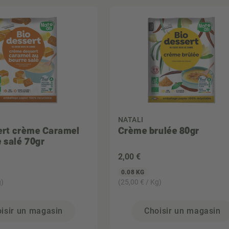
NATALI
ert crème Caramel
Crème brulée 80gr
e salé 70gr
2
,00 €
0.08 KG
g)
(25,00 € / Kg)
isir un magasin
Choisir un magasin