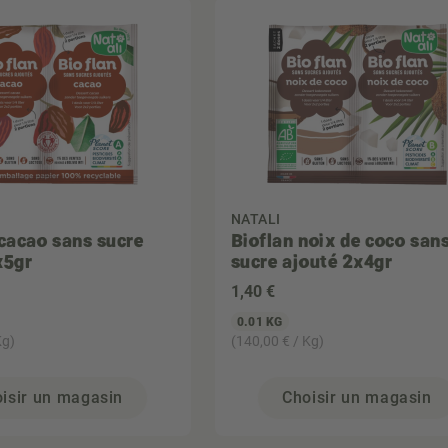
NATALI
 cacao sans sucre
Bioflan noix de coco san
x5gr
sucre ajouté 2x4gr
1
,40 €
0.01 KG
Kg)
(140,00 € / Kg)
isir un magasin
Choisir un magasin