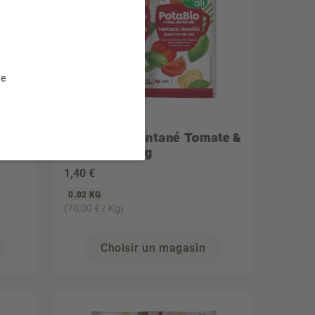
te
NATALI
ard
Potabio instantané Tomate &
Basilic 2x 8,5g
1
,40 €
0.02 KG
(70,00 € / Kg)
Choisir un magasin