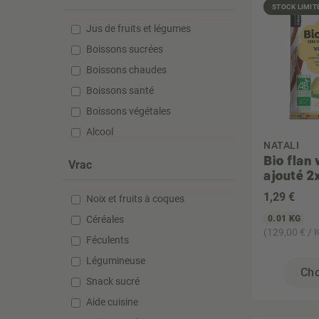
STOCK LIMIT
Jus de fruits et légumes
Boissons sucrées
Boissons chaudes
Boissons santé
Boissons végétales
Alcool
NATALI
Bio flan 
Vrac
ajouté 2
1
,29 €
Noix et fruits à coques
Céréales
0.01 KG
(129,00 € / 
Féculents
Légumineuse
Cho
Snack sucré
Aide cuisine