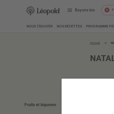
Rayons bio
P
NOUS TROUVER
NOS RECETTES
PROGRAMME FID
Accueil
N
NATAL
Fruits et légumes