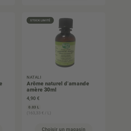
STOCK LIMITÉ
NATALI
e
Arôme naturel d'amande
amère 30ml
4
,90 €
0.03 L
(163,33 € / L)
Choisir un magasin