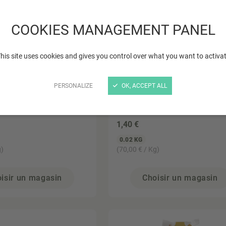
COOKIES MANAGEMENT PANEL
his site uses cookies and gives you control over what you want to activa
PERSONALIZE
OK, ACCEPT ALL
NATALI
instantané Ortie 2x
Potabio instantané Épin
Spiruline 2x 8,5g
1
,40 €
0.02 KG
g)
(70,00 € / Kg)
isir un magasin
Choisir un magasin