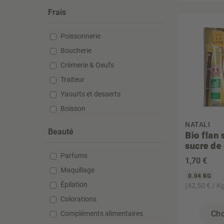
Frais
Poissonnerie
Boucherie
Crèmerie & Oeufs
Traiteur
Yaourts et desserts
Boisson
NATALI
Beauté
Bio flan 
sucre de
Parfums
1
,70 €
Maquillage
0.04 KG
Épilation
(42,50 € / K
Colorations
Cho
Compléments alimentaires