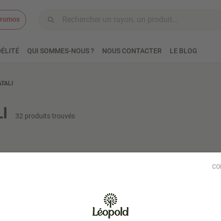
romos
Aller au contenu
ÉLITÉ
QUI SOMMES-NOUS ?
NOUS CONTACTER
LE BLOG
ATALI
I
32 produits trouvés
CO