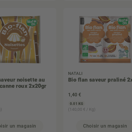
NATALI
saveur noisette au
Bio flan saveur praliné 2
 canne roux 2x20gr
1
,40 €
0.01 KG
g)
(140,00 € / Kg)
isir un magasin
Choisir un magasin