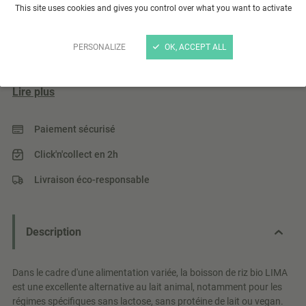
Boisson de riz 500ml
This site uses cookies and gives you control over what you want to activate
La boisson de riz LIMA est produite à partir de riz issu de
PERSONALIZE
OK, ACCEPT ALL
l'agriculture biologique. Sa légère touche sucrée et vanillée
lui confère une saveur unique.
Lire plus
Paiement sécurisé
Click'n'collect en 2h
Livraison éco-responsable
Description
Dans le cadre d'une alimentation variée, la boisson de riz bio LIMA
est une excellente alternative au lait animal, notamment pour les
régimes spécifiques sans lactose, sans protéine de lait ou vegan.