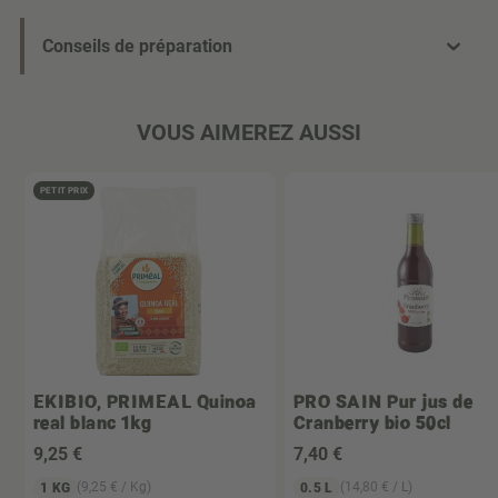
Conseils de préparation
VOUS AIMEREZ AUSSI
PETIT PRIX
EKIBIO, PRIMEAL
Quinoa
PRO SAIN
Pur jus de
real blanc 1kg
Cranberry bio 50cl
9
,25 €
7
,40 €
(9,25 € / Kg)
(14,80 € / L)
1 KG
0.5 L