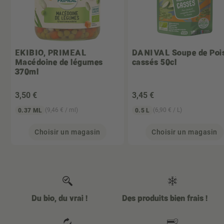
EKIBIO, PRIMEAL
DANIVAL
Soupe de Poi
Macédoine de légumes
cassés 50cl
370ml
3
,50 €
3
,45 €
(9,46 € / ml)
(6,90 € / L)
0.37 ML
0.5 L
Choisir un magasin
Choisir un magasin
Du bio, du vrai !
Des produits bien frais !