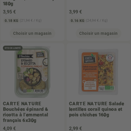
180g
3
,95 €
3
,99 €
(21,94 € / Kg)
(24,94 € / Kg)
0.18 KG
0.16 KG
Choisir un magasin
Choisir un magasin
STOCK LIMITÉ
CARTE NATURE
CARTE NATURE
Salade
Bouchées épinard &
lentilles corail quinoa et
ricotta à l'emmental
pois chiches 160g
français 6x30g
4
,09 €
2
,99 €