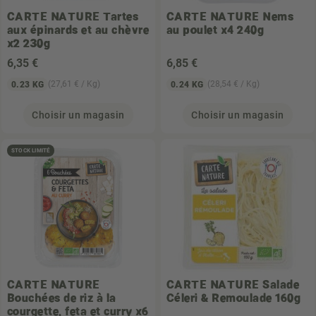
CARTE NATURE
Tartes
CARTE NATURE
Nems
aux épinards et au chèvre
au poulet x4 240g
x2 230g
6
,35 €
6
,85 €
(27,61 € / Kg)
(28,54 € / Kg)
0.23 KG
0.24 KG
Choisir un magasin
Choisir un magasin
STOCK LIMITÉ
CARTE NATURE
CARTE NATURE
Salade
Bouchées de riz à la
Céleri & Remoulade 160g
courgette, feta et curry x6