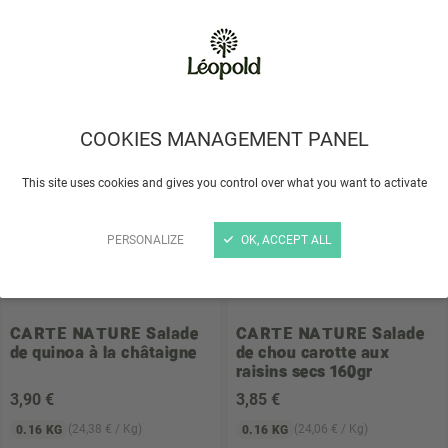
3
,55 €
3
,10 €
(22,19 € / Kg)
(19,38 € / Kg)
0.16 KG
0.16 KG
Choisir un magasin
Choisir un magasin
COOKIES MANAGEMENT PANEL
This site uses cookies and gives you control over what you want to activate
PERSONALIZE
OK, ACCEPT ALL
CARTE NATURE
Salade
CARTE NATURE
Salade
de quinoa à la châtaigne
de chou carotte aux
raisins secs 160gr
3
,90 €
3
,85 €
(24,38 € / Kg)
(24,06 € / Kg)
0.16 KG
0.16 KG