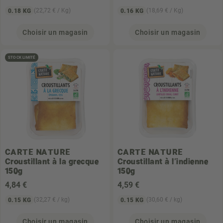
(22,72 € / Kg)
(18,69 € / Kg)
0.18 KG
0.16 KG
Choisir un magasin
Choisir un magasin
STOCK LIMITÉ
CARTE NATURE
CARTE NATURE
Croustillant à la grecque
Croustillant à l'indienne
150g
150g
4
,84 €
4
,59 €
(32,27 € / kg)
(30,60 € / kg)
0.15 KG
0.15 KG
Choisir un magasin
Choisir un magasin