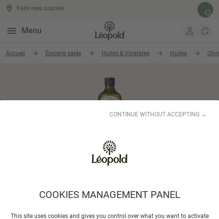
Faire mes courses
Rech
Menu
Aller au contenu
Accueil
Épicerie salée
Huiles & Vinaigres
Huiles
Oliv
CONTINUE WITHOUT ACCEPTING →
COOKIES MANAGEMENT PANEL
EMILE NOEL
This site uses cookies and gives you control over what you want to activate