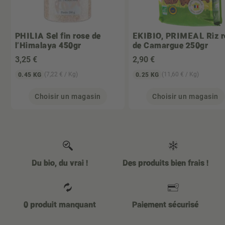
PHILIA
Sel fin rose de
EKIBIO, PRIMEAL
Riz r
l'Himalaya 450gr
de Camargue 250gr
3
,25 €
2
,90 €
(7,22 € / Kg)
(11,60 € / Kg)
0.45 KG
0.25 KG
Choisir un magasin
Choisir un magasin
Du bio, du vrai !
Des produits bien frais !
0 produit manquant
Paiement sécurisé