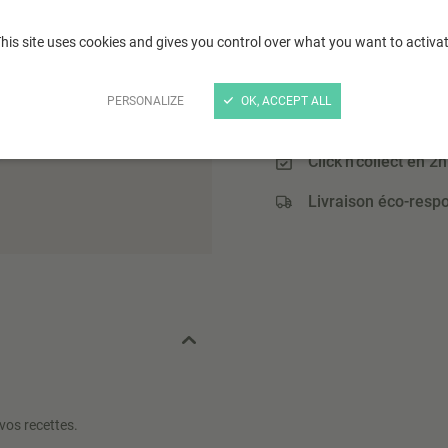
5
,90 €
(23,60 € / Kg)
his site uses cookies and gives you control over what you want to activa
PERSONALIZE
OK, ACCEPT ALL
Paiement sécurisé
Click'n'collect en 2h
Livraison éco-resp
vos recettes.