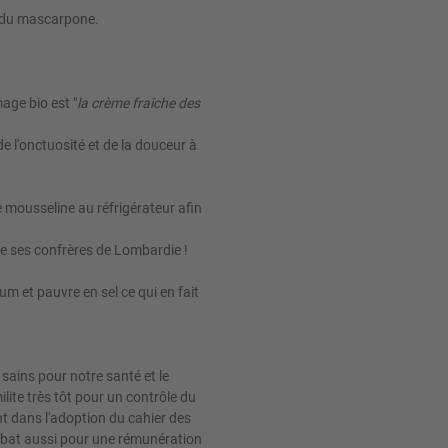
c du mascarpone.
mage bio est "
la crème fraîche des
 de l'onctuosité et de la douceur à
e mousseline au réfrigérateur afin
e ses confrères de Lombardie !
um et pauvre en sel ce qui en fait
sains pour notre santé et le
lite très tôt pour un contrôle du
nt dans l'adoption du cahier des
e bat aussi pour une rémunération