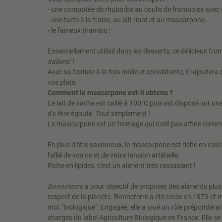
- une compotée de rhubarbe au coulis de framboise ave
- une tarte à la fraise, au lait ribot et au mascarpone.
- le fameux tiramisu !
Essentiellement utilisé dans les desserts, ce délicieux fro
italiens
" !
Avec sa texture à la fois molle et consistante, il rajoutera
vos plats.
Comment le mascarpone est-il obtenu ?
Le lait de vache est caillé à 100°C puis est disposé sur un
d'y être égouté. Tout simplement !
Le mascarpone est un fromage qui n'est pas affiné comm
En plus d'être savoureux, le mascarpone est riche en calci
l'allié de vos os et de votre tension artétielle.
Riche en lipides, c'est un aliment très rassasiant !
Bonneterre
a pour objectif de proposer des aliments plus 
respect de la planète. Bonneterre a été créée en 1973 et mi
mot "biologique". Engagée, elle a joué un rôle prépondéra
charges du label Agriculture Biologique en France. Elle s