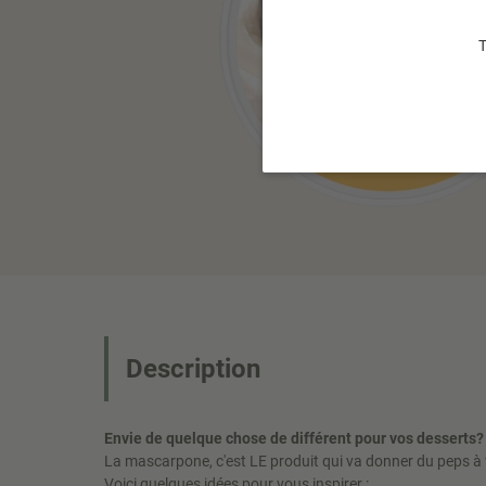
T
Description
Envie de quelque chose de différent pour vos desserts?
La mascarpone, c'est LE produit qui va donner du peps à 
Voici quelques idées pour vous inspirer :