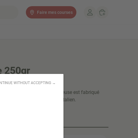
Faire mes courses
 250gr
NTINUE WITHOUT ACCEPTING →
e à la texture douce et crémeuse est fabriqué
a, selon le vrai savoir-faire italien.