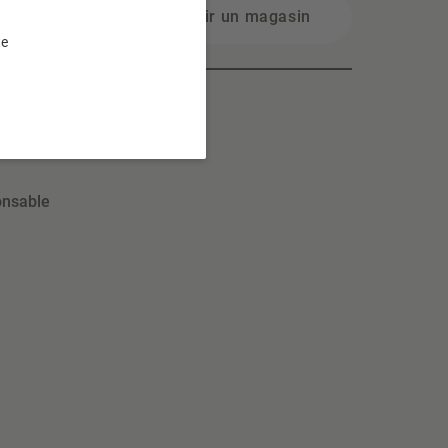
Choisir un magasin
te
onsable