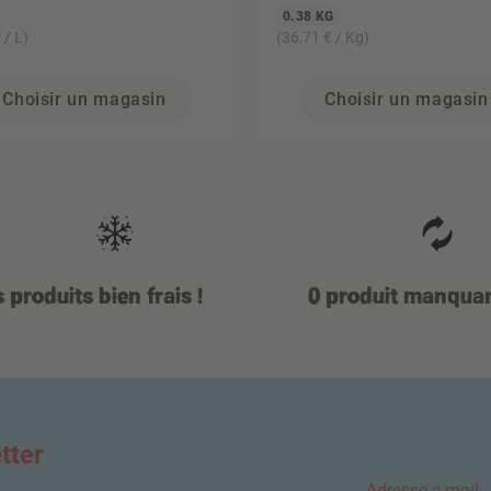
0.38 KG
 / L)
(36,71 € / Kg)
Choisir un magasin
Choisir un magasin
 produits bien frais !
0 produit manqua
tter
Adresse e-mail