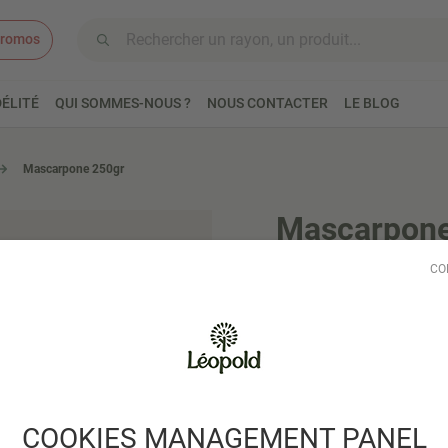
romos
Aller au contenu
ÉLITÉ
QUI SOMMES-NOUS ?
NOUS CONTACTER
LE BLOG
Mascarpone 250gr
Mascarpone
CO
Ce mascarpone biologiqu
dans la Province de Bresci
Lire plus
COOKIES MANAGEMENT PANEL