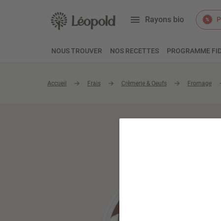
Rayons bio
P
NOUS TROUVER
NOS RECETTES
PROGRAMME FID
Accueil
Frais
Crèmerie & Oeufs
Fromage