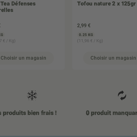
 Tea Défenses
Tofou nature 2 x 125gr
relles
€
2
,99 €
KG
0.25 KG
7 € / Kg)
(11,96 € / Kg)
Choisir un magasin
Choisir un magasin
 produits bien frais !
0 produit manqua