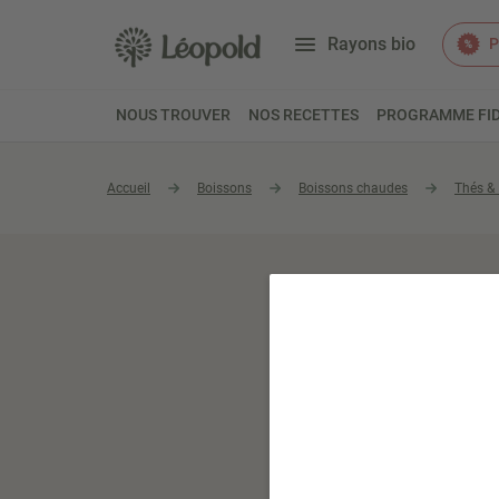
Rayons bio
P
NOUS TROUVER
NOS RECETTES
PROGRAMME FID
Accueil
Boissons
Boissons chaudes
Thés & 