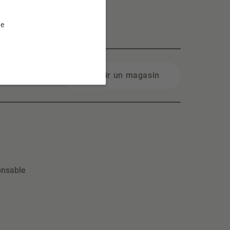
te
Choisir un magasin
onsable