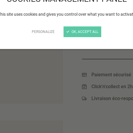
Lire plus
his site uses cookies and gives you control over what you want to activa
TOP VENTE
PERSONALIZE
OK, ACCEPT ALL
10
,95 €
(219,00 € / Kg)
Paiement sécurisé
Click'n'collect en 2h
Livraison éco-resp