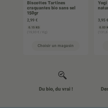
Biscottes Tartines
Yogi
craquantes bio sans sel
natu
150gr
2
,99 €
3
,95 
0.15 KG
0.03 
(19,93 € / Kg)
(131,6
Choisir un magasin
Du bio, du vrai !
Des