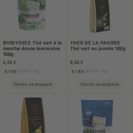
BIODYSSEE
Thé vert à la
THES DE LA PAGODE
menthe douce marocaine
Thé vert au jasmin 100g
100g
6
,30 €
8
,50 €
(63,00 € / Kg)
(85,00 € / Kg)
0.1 KG
0.1 KG
Choisir un magasin
Choisir un magasin