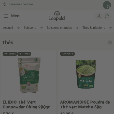
Faire mes courses
Rech
Menu
Aller au contenu
Accueil
Boissons
Boissons chaudes
Thés & Infusions
Thés
TOP VENTE
PETIT PRIX
TOP VENTE
ELIBIO
Thé Vert
AROMANDISE
Poudre de
Gunpowder Chine 200gr
Thé vert Matcha 50g