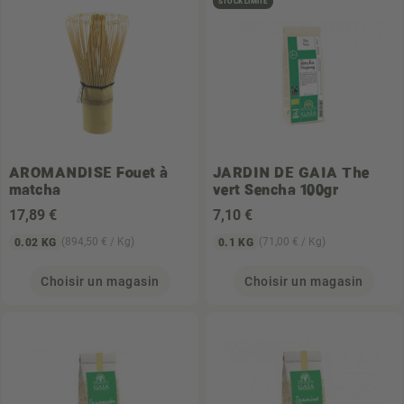
STOCK LIMITÉ
AROMANDISE
Fouet à
JARDIN DE GAIA
The
matcha
vert Sencha 100gr
17
,89 €
7
,10 €
(894,50 € / Kg)
(71,00 € / Kg)
0.02 KG
0.1 KG
Choisir un magasin
Choisir un magasin