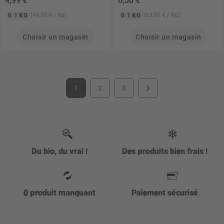
4
,99 €
6
,30 €
(49,90 € / kg)
(63,00 € / Kg)
0.1 KG
0.1 KG
Choisir un magasin
Choisir un magasin
1
2
3
Du bio, du vrai !
Des produits bien frais !
0 produit manquant
Paiement sécurisé