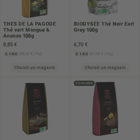
THES DE LA PAGODE
BIODYSEE
Thé Noir Earl
Thé vert Mangue &
Grey 100g
Ananas 100g
8
,85 €
6
,70 €
(88,50 € / Kg)
(67,00 € / Kg)
0.1 KG
0.1 KG
Choisir un magasin
Choisir un magasin
STOCK LIMITÉ