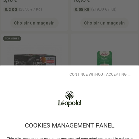
5
,70 €
10
,95 €
(28,50 € / Kg)
(219,00 € / Kg)
0.2 KG
0.05 KG
Choisir un magasin
Choisir un magasin
TOP VENTE
CONTINUE WITHOUT ACCEPTING →
DESTINATION
Thé Noir
YOGI TEA
Yogi Tea
Breakfast Ceylan
Énergie 30,6gr
6
,48 €
3
,95 €
(64,80 € / Kg)
(131,67 € / Kg)
0.1 KG
0.03 KG
COOKIES MANAGEMENT PANEL
Choisir un magasin
Choisir un magasin
This site uses cookies and gives you control over what you want to activate