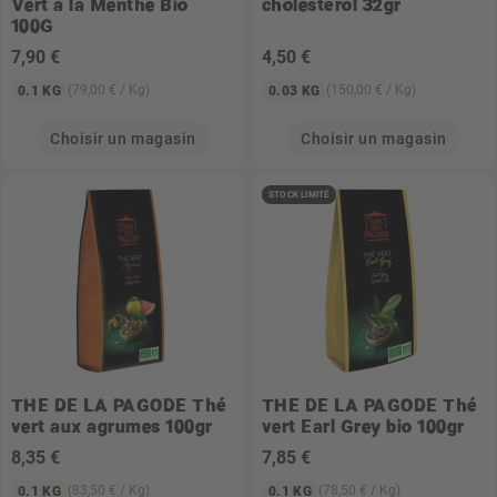
Vert à la Menthe Bio
cholestérol 32gr
100G
7
,90 €
4
,50 €
(79,00 € / Kg)
(150,00 € / Kg)
0.1 KG
0.03 KG
Choisir un magasin
Choisir un magasin
STOCK LIMITÉ
THE DE LA PAGODE
Thé
THE DE LA PAGODE
Thé
vert aux agrumes 100gr
vert Earl Grey bio 100gr
8
,35 €
7
,85 €
(83,50 € / Kg)
(78,50 € / Kg)
0.1 KG
0.1 KG