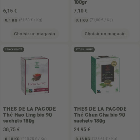
100gr
6
,15 €
7
,10 €
(61,50 € / Kg)
(71,00 € / Kg)
0.1 KG
0.1 KG
Choisir un magasin
Choisir un magasin
STOCK LIMITÉ
STOCK LIMITÉ
THES DE LA PAGODE
THES DE LA PAGODE
Thé Hao Ling bio 90
Thé Chun Cha bio 90
sachets 180g
sachets 180g
38
,75 €
24
,95 €
(215,28 € / Kg)
(138,61 € / Kg)
0.18 KG
0.18 KG