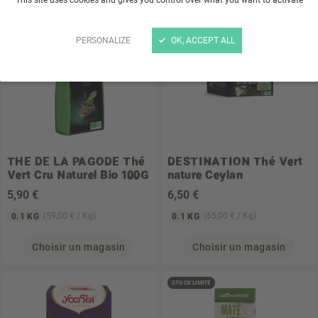
TOP VENTE
PERSONALIZE
OK, ACCEPT ALL
THE DE LA PAGODE
Thé
DESTINATION
Thé Vert
Vert Cru Naturel Bio 100G
nature Ceylan
5
,90 €
6
,50 €
(59,00 € / Kg)
(65,00 € / Kg)
0.1 KG
0.1 KG
Choisir un magasin
Choisir un magasin
STOCK LIMITÉ