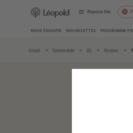
Rayons bio
P
NOUS TROUVER
NOS RECETTES
PROGRAMME FID
Accueil
Épicerie salée
Riz
Riz blanc
R