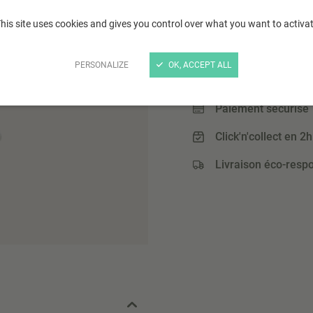
his site uses cookies and gives you control over what you want to activa
3
,70 €
(7,40 € / Kg)
PERSONALIZE
OK, ACCEPT ALL
Paiement sécurisé
Click'n'collect en 2h
Livraison éco-resp