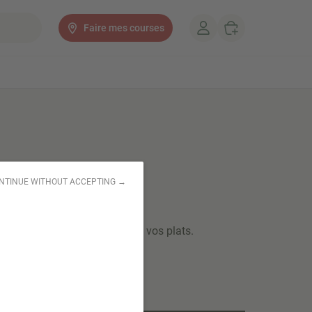
Faire mes courses
 blanc
NTINUE WITHOUT ACCEPTING →
gique pour accompagner tous vos plats.