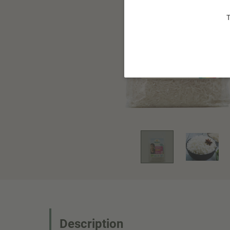
T
Description