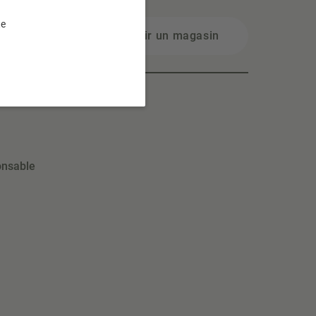
te
Choisir un magasin
onsable