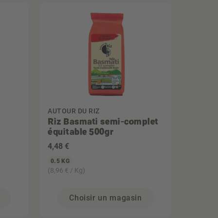
AUTOUR DU RIZ
Riz Basmati semi-complet
équitable 500gr
4
,48 €
0.5 KG
(8,96 € / Kg)
Choisir un magasin