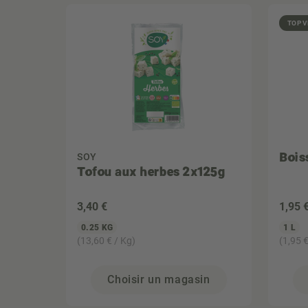
TOP 
Bois
SOY
Tofou aux herbes 2x125g
3
,40 €
1
,95 
0.25 KG
1 L
(13,60 € / Kg)
(1,95 €
Choisir un magasin