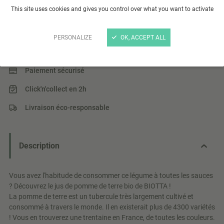
Jus de Pomme de Terre BIOTTA
This site uses cookies and gives you control over what you want to activate
Pur jus de pomme de terre 100% bio
PERSONALIZE
OK, ACCEPT ALL
Lire plus
Paiement sécurisé
Click'n'collect en 2h
Livraison éco-responsable
Description
Vous avez l'habitude de consommer ce légume à toutes les sauces
? Découvrez le jus de pomme de terre bio de BIOTTA !
La pomme de terre est un tubercule très largement cultivé et
consommé à travers le monde. Il en existerait plus de 4300 variétés
! Vous en trouverez une trentaine en France, de toutes les couleurs.