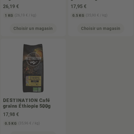
26
,19 €
17
,95 €
(26,19 € / kg)
(35,90 € / kg)
1 KG
0.5 KG
Choisir un magasin
Choisir un magasin
DESTINATION
Café
grains Éthiopie 500g
17
,98 €
(35,96 € / kg)
0.5 KG