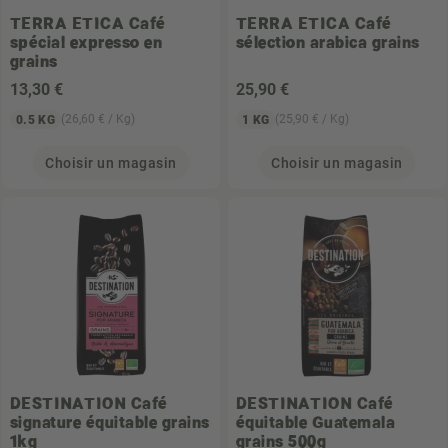
TERRA ETICA
Café
TERRA ETICA
Café
spécial expresso en
sélection arabica grains
grains
13
,30 €
25
,90 €
(26,60 € / Kg)
(25,90 € / Kg)
0.5 KG
1 KG
Choisir un magasin
Choisir un magasin
DESTINATION
Café
DESTINATION
Café
signature équitable grains
équitable Guatemala
1kg
grains 500g