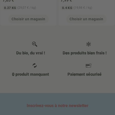
7
,85 €
7
,99 €
(29,07 € / kg)
(19,98 € / kg)
0.27 KG
0.4 KG
Choisir un magasin
Choisir un magasin
Du bio, du vrai !
Des produits bien frais !
0 produit manquant
Paiement sécurisé
Inscrivez-vous à notre newsletter