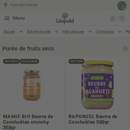
Faire mes courses
Rech
Menu
Aller au contenu
Accueil
Épicerie sucrée
Petit déjeuner
Tartinables
Pu
Purée de fruits secs
TOP VENTE
STOCK LIMITÉ
PETIT PRIX
MAMIE BIO
Beurre de
RAPUNZEL
Beurre de
Cacahuètes crunchy
Cacahuètes 500gr
350gr