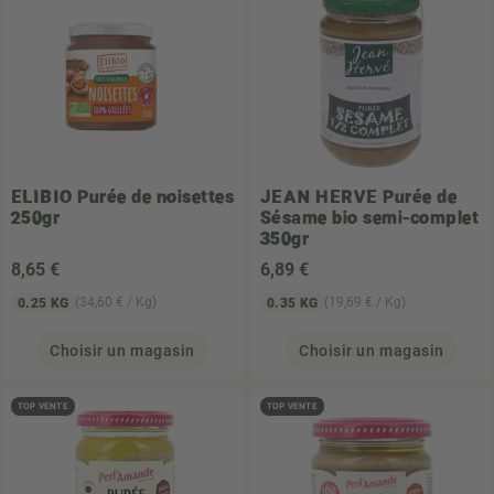
ELIBIO
Purée de noisettes
JEAN HERVE
Purée de
250gr
Sésame bio semi-complet
350gr
8
,65 €
6
,89 €
(34,60 € / Kg)
(19,69 € / Kg)
0.25 KG
0.35 KG
Choisir un magasin
Choisir un magasin
TOP VENTE
TOP VENTE