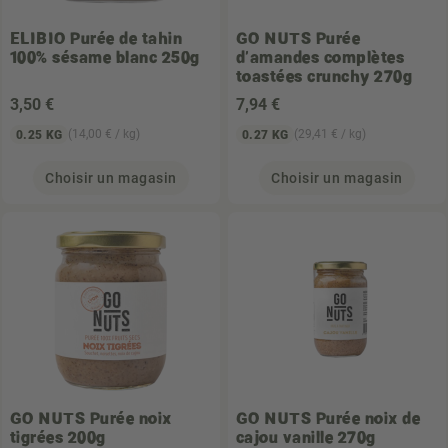
ELIBIO
Purée de tahin
GO NUTS
Purée
100% sésame blanc 250g
d'amandes complètes
toastées crunchy 270g
3
,50 €
7
,94 €
(14,00 € / kg)
(29,41 € / kg)
0.25 KG
0.27 KG
Choisir un magasin
Choisir un magasin
GO NUTS
Purée noix
GO NUTS
Purée noix de
tigrées 200g
cajou vanille 270g