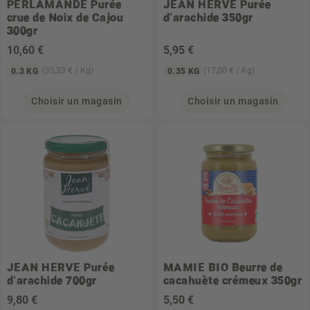
PERLAMANDE
Purée
JEAN HERVE
Purée
crue de Noix de Cajou
d'arachide 350gr
300gr
10
,60 €
5
,95 €
(35,33 € / Kg)
(17,00 € / Kg)
0.3 KG
0.35 KG
Choisir un magasin
Choisir un magasin
JEAN HERVE
Purée
MAMIE BIO
Beurre de
d'arachide 700gr
cacahuète crémeux 350gr
9
,80 €
5
,50 €