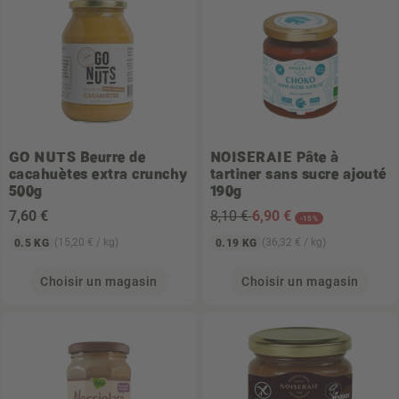
GO NUTS
Beurre de
NOISERAIE
Pâte à
cacahuètes extra crunchy
tartiner sans sucre ajouté
500g
190g
7
,60 €
8,10 €
6
,90 €
-15%
(15,20 € / kg)
(36,32 € / kg)
0.5 KG
0.19 KG
Choisir un magasin
Choisir un magasin