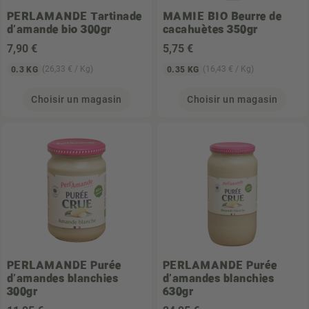
PERLAMANDE
Tartinade
MAMIE BIO
Beurre de
d'amande bio 300gr
cacahuètes 350gr
7
,90 €
5
,75 €
(26,33 € / Kg)
(16,43 € / Kg)
0.3 KG
0.35 KG
Choisir un magasin
Choisir un magasin
PERLAMANDE
Purée
PERLAMANDE
Purée
d'amandes blanchies
d'amandes blanchies
300gr
630gr