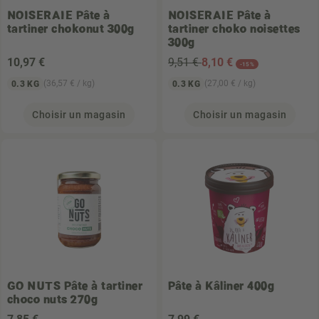
NOISERAIE
Pâte à
NOISERAIE
Pâte à
tartiner chokonut 300g
tartiner choko noisettes
300g
10
,97 €
9,51 €
8
,10 €
-15%
(36,57 € / kg)
(27,00 € / kg)
0.3 KG
0.3 KG
Choisir un magasin
Choisir un magasin
GO NUTS
Pâte à tartiner
Pâte à Kâliner 400g
choco nuts 270g