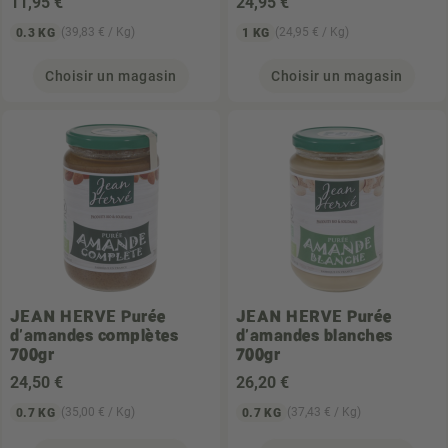
11
,95 €
24
,95 €
(39,83 € / Kg)
(24,95 € / Kg)
0.3 KG
1 KG
Choisir un magasin
Choisir un magasin
JEAN HERVE
Purée
JEAN HERVE
Purée
d'amandes complètes
d'amandes blanches
700gr
700gr
24
,50 €
26
,20 €
(35,00 € / Kg)
(37,43 € / Kg)
0.7 KG
0.7 KG