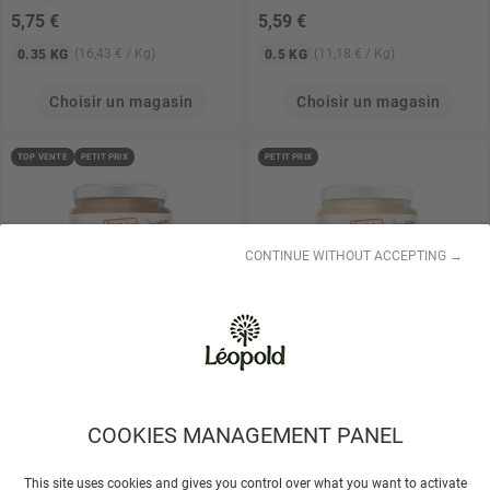
5
,75 €
5
,59 €
(16,43 € / Kg)
(11,18 € / Kg)
0.35 KG
0.5 KG
Choisir un magasin
Choisir un magasin
TOP VENTE
PETIT PRIX
PETIT PRIX
CONTINUE WITHOUT ACCEPTING →
ELIBIO
Purée d'amandes
ELIBIO
Purée d'Amandes
complètes 250gr
Blanches 250gr
6
,29 €
6
,98 €
COOKIES MANAGEMENT PANEL
(25,16 € / Kg)
(0,03 € / g)
0.25 KG
250 G
This site uses cookies and gives you control over what you want to activate