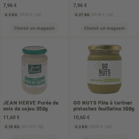
7
,96 €
7
,96 €
(39,80 € / kg)
(29,48 € / kg)
0.2 KG
0.27 KG
Choisir un magasin
Choisir un magasin
JEAN HERVE
Purée de
GO NUTS
Pâte à tartiner
noix de cajou 350g
pistaches feuilletine 200g
11
,60 €
10
,60 €
(33,14 € / kg)
(53,00 € / kg)
0.35 KG
0.2 KG