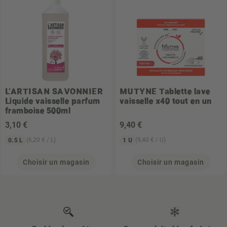
L'ARTISAN SAVONNIER
MUTYNE
Tablette lave
Liquide vaisselle parfum
vaisselle x40 tout en un
framboise 500ml
3
,10 €
9
,40 €
(6,20 € / L)
(9,40 € / U)
0.5 L
1 U
Choisir un magasin
Choisir un magasin