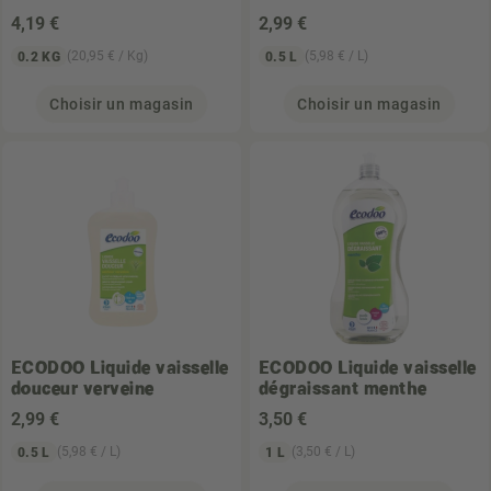
4
,19 €
2
,99 €
(20,95 € / Kg)
(5,98 € / L)
0.2 KG
0.5 L
Choisir un magasin
Choisir un magasin
ECODOO
Liquide vaisselle
ECODOO
Liquide vaisselle
douceur verveine
dégraissant menthe
2
,99 €
3
,50 €
(5,98 € / L)
(3,50 € / L)
0.5 L
1 L