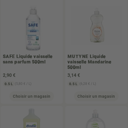
SAFE
Liquide vaisselle
MUTYNE
Liquide
sans parfum 500ml
vaisselle Mandarine
500ml
2
,90 €
3
,14 €
(5,80 € / L)
(6,28 € / L)
0.5 L
0.5 L
Choisir un magasin
Choisir un magasin