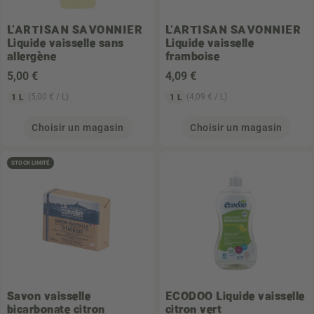
L'ARTISAN SAVONNIER
L'ARTISAN SAVONNIER
Liquide vaisselle sans
Liquide vaisselle
allergène
framboise
5
,00 €
4
,09 €
(5,00 € / L)
(4,09 € / L)
1 L
1 L
Choisir un magasin
Choisir un magasin
STOCK LIMITÉ
Savon vaisselle
ECODOO
Liquide vaisselle
bicarbonate citron
citron vert