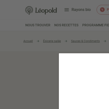
Rayons bio
P
NOUS TROUVER
NOS RECETTES
PROGRAMME FID
Accueil
Épicerie salée
Sauces & Condiments