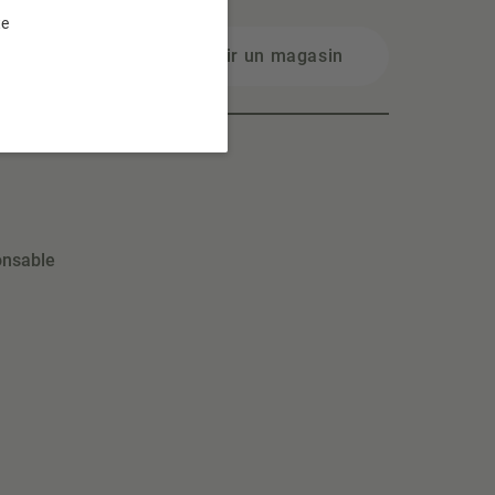
te
Choisir un magasin
onsable