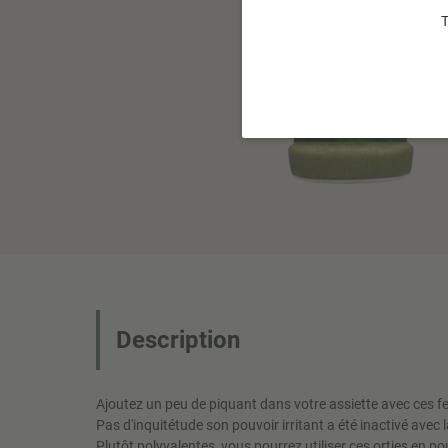
T
Description
Ajoutez un peu de piquant dans votre assiette avec ces feu
Pas d'inquitétude son pouvoir irritant a été inactivé avec l
Plutôt polyvalentes, vous pourrez utiliser ces orties en p