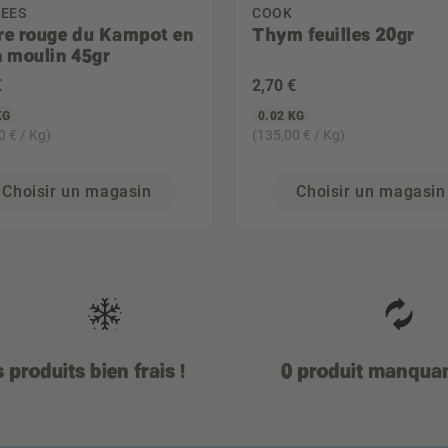
DEES
COOK
re rouge du Kampot en
Thym feuilles 20gr
n moulin 45gr
€
2
,70 €
KG
0.02 KG
0 € / Kg)
(135,00 € / Kg)
Choisir un magasin
Choisir un magasin
 produits bien frais !
0 produit manqua