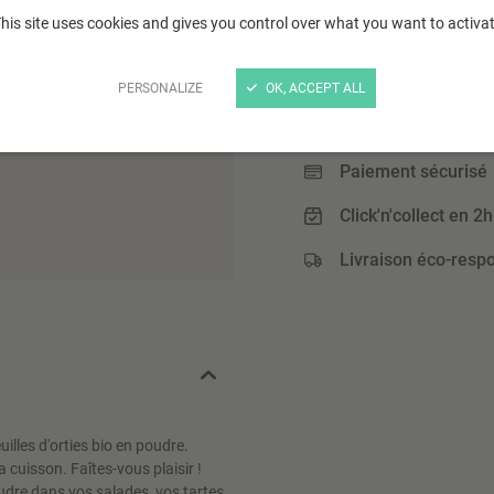
his site uses cookies and gives you control over what you want to activa
3
,30 €
(9,43 € / Kg)
PERSONALIZE
OK, ACCEPT ALL
Paiement sécurisé
Click'n'collect en 2h
Livraison éco-resp
illes d'orties bio en poudre.
a cuisson. Faîtes-vous plaisir !
oudre dans vos salades, vos tartes