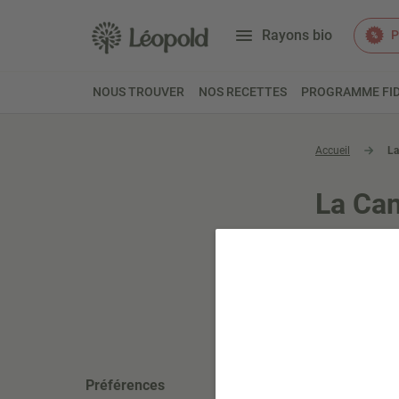
Rayons bio
P
NOUS TROUVER
NOS RECETTES
PROGRAMME FID
Accueil
La
La Ca
Merci de bien 
Préférences