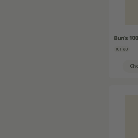
Super aliment
Vegan
Végétarien
Zéro déchet
Bun's 10
0.1 KG
Cho