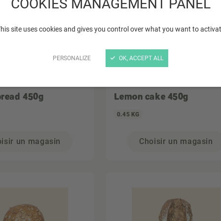
COOKIES MANAGEMENT PANEL
his site uses cookies and gives you control over what you want to activa
PERSONALIZE
OK, ACCEPT ALL
bread 450g
Lemon cake 450g
0.45 KG
isir un magasin
Choisir un magasin