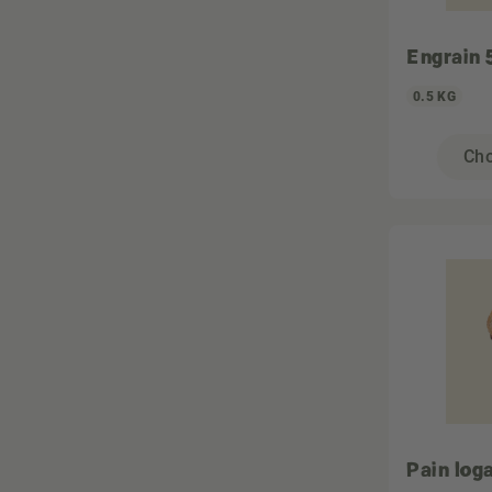
Engrain 
0.5 KG
Cho
Pain log