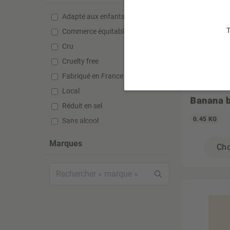
Adapté aux enfants
T
Commerce équitable
Cru
Cruelty free
Fabriqué en France
Local
Banana 
Réduit en sel
0.45 KG
Sans alcool
Sans gluten
Marques
Cho
Sans huile de palme
Sans lactose
Sans silicone
Sans sucre ajouté
Sans sulfate
Sans sulfite