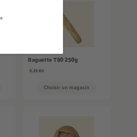
te
Baguette T80 250g
0.25 KG
Choisir un magasin