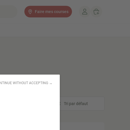
Faire mes courses
e commande !
NTINUE WITHOUT ACCEPTING →
Tri
Tri par défaut