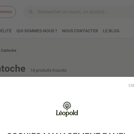
romos
Aller au contenu
ÉLITÉ
QUI SOMMES-NOUS ?
NOUS CONTACTER
LE BLOG
 Cantoche
ntoche
18 produits trouvés
préciser en commentaire la date à laquelle vous souhaitez récupérer votr
CO