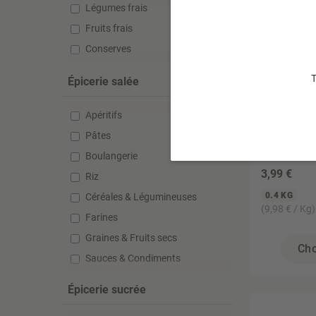
Légumes frais
Fruits frais
Conserves
T
Épicerie salée
Apéritifs
LA CHEVRE
Fromage 
Pâtes
400gr
Boulangerie
3
,99 €
Riz
0.4 KG
Céréales & Légumineuses
(9,98 € / Kg)
Farines
Graines & Fruits secs
Cho
Sauces & Condiments
Huiles & Vinaigres
Épicerie sucrée
Conserves & Bocaux