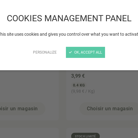
COOKIES MANAGEMENT PANEL
his site uses cookies and gives you control over what you want to activa
PERSONALIZE
OK, ACCEPT ALL
RIE
LA CHEVRERIE
blanc de Chèvre
Yaourt brassé de Chèvre
nature 400gr
3
,99 €
0.4 KG
(9,98 € / Kg)
isir un magasin
Choisir un magasin
STOCK LIMITÉ