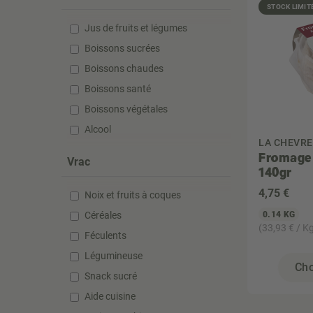
STOCK LIMIT
Jus de fruits et légumes
Boissons sucrées
Boissons chaudes
Boissons santé
Boissons végétales
Alcool
LA CHEVRE
Fromage 
Vrac
140gr
4
,75 €
Noix et fruits à coques
Céréales
0.14 KG
(33,93 € / K
Féculents
Légumineuse
Cho
Snack sucré
Aide cuisine