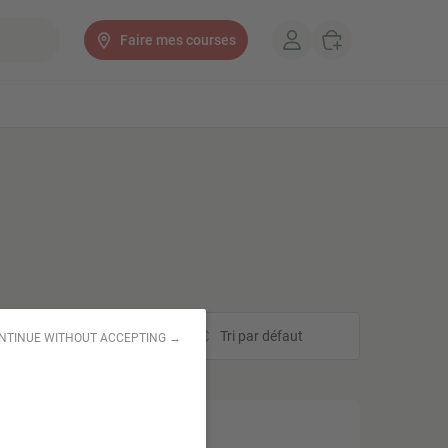
Faire mes courses
Tri
Tri par défaut
NTINUE WITHOUT ACCEPTING →
PETIT PRIX