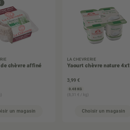
É
RIE
LA CHEVRERIE
de chèvre affiné
Yaourt chèvre nature 4x
3
,99 €
0.48 KG
g)
(8,31 € / kg)
isir un magasin
Choisir un magasin