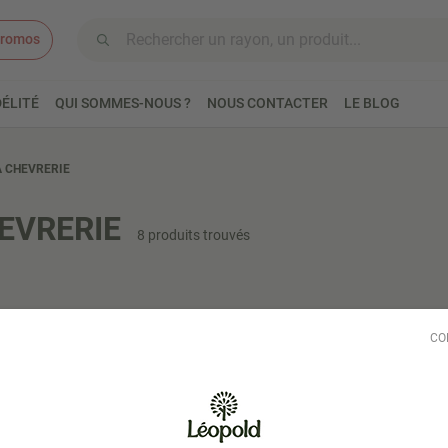
romos
Aller au contenu
ÉLITÉ
QUI SOMMES-NOUS ?
NOUS CONTACTER
LE BLOG
A CHEVRERIE
EVRERIE
8 produits trouvés
CO