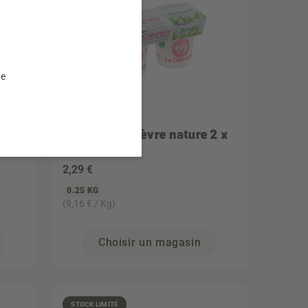
te
LA CHEVRERIE
Yaourt de Chèvre nature 2 x
125gr
2
,29 €
0.25 KG
(9,16 € / Kg)
Choisir un magasin
STOCK LIMITÉ