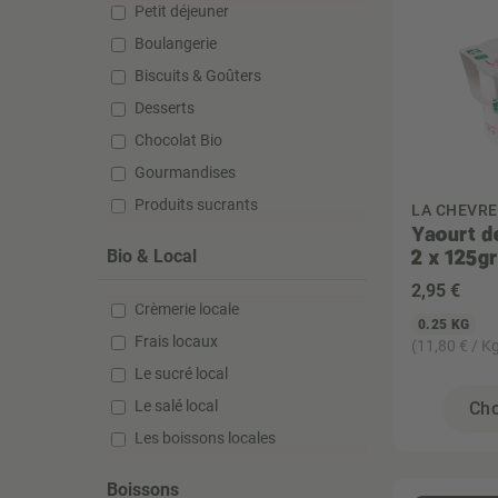
Petit déjeuner
Boulangerie
Biscuits & Goûters
Desserts
Chocolat Bio
Gourmandises
Produits sucrants
LA CHEVRE
Yaourt d
2 x 125gr
Bio & Local
2
,95 €
Crèmerie locale
0.25 KG
Frais locaux
(11,80 € / K
Le sucré local
Le salé local
Cho
Les boissons locales
Boissons