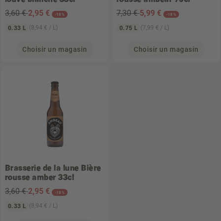
3,60 €
2
,95 €
7,30 €
5
,99 €
-18%
-18%
(8,94 € / L)
(7,99 € / L)
0.33 L
0.75 L
Choisir un magasin
Choisir un magasin
Brasserie de la lune
Bière
rousse amber 33cl
3,60 €
2
,95 €
-18%
(8,94 € / L)
0.33 L