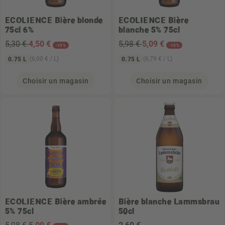
ECOLIENCE
Bière blonde
ECOLIENCE
Bière
75cl 6%
blanche 5% 75cl
5,30 €
4
,50 €
5,98 €
5
,09 €
-15%
-15%
(6,00 € / L)
(6,79 € / L)
0.75 L
0.75 L
Choisir un magasin
Choisir un magasin
ECOLIENCE
Bière ambrée
Bière blanche Lammsbrau
5% 75cl
50cl