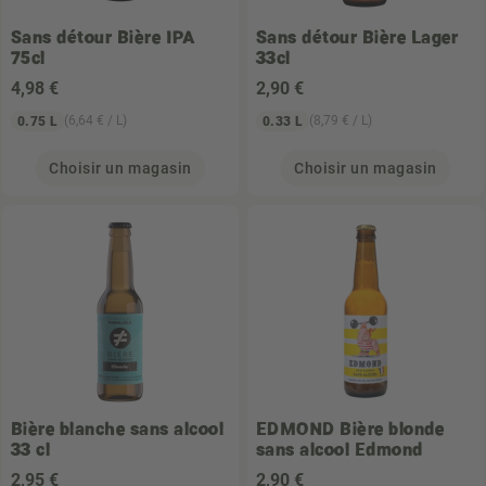
Sans détour
Bière IPA
Sans détour
Bière Lager
75cl
33cl
4
,98 €
2
,90 €
(6,64 € / L)
(8,79 € / L)
0.75 L
0.33 L
Choisir un magasin
Choisir un magasin
Bière blanche sans alcool
EDMOND
Bière blonde
33 cl
sans alcool Edmond
2
,95 €
2
,90 €