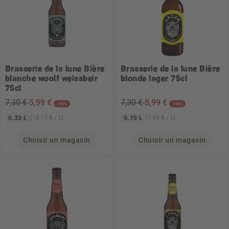
Brasserie de la lune
Bière
Brasserie de la lune
Bière
blanche woolf weissbeir
blonde lager 75cl
75cl
7,30 €
5
,99 €
7,30 €
5
,99 €
-18%
-18%
(18,15 € / L)
(7,99 € / L)
0.33 L
0.75 L
Choisir un magasin
Choisir un magasin