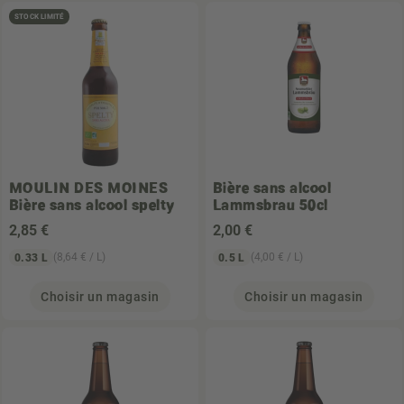
STOCK LIMITÉ
MOULIN DES MOINES
Bière sans alcool
Bière sans alcool spelty
Lammsbrau 50cl
2
,85 €
2
,00 €
(8,64 € / L)
(4,00 € / L)
0.33 L
0.5 L
Choisir un magasin
Choisir un magasin