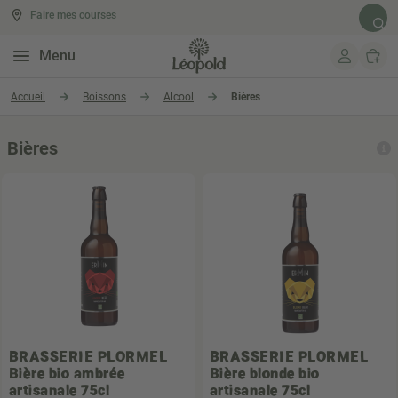
Faire mes courses
Rech
Menu
Aller au contenu
Accueil
Boissons
Alcool
Bières
Bières
BRASSERIE PLORMEL
BRASSERIE PLORMEL
Bière bio ambrée
Bière blonde bio
artisanale 75cl
artisanale 75cl