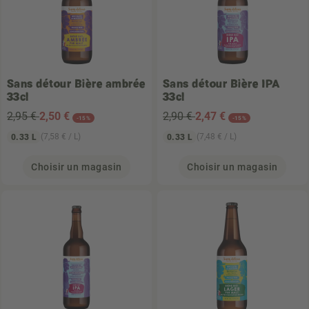
Sans détour
Bière ambrée
Sans détour
Bière IPA
33cl
33cl
2,95 €
2
,50 €
2,90 €
2
,47 €
-15%
-15%
(7,58 € / L)
(7,48 € / L)
0.33 L
0.33 L
Choisir un magasin
Choisir un magasin