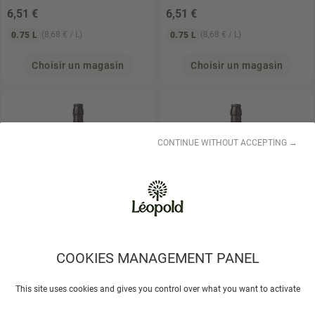
6
,51 €
6
,51 €
(8,68 € / L)
(8,68 € / L)
0.75 L
0.75 L
Choisir un magasin
Choisir un magasin
CONTINUE WITHOUT ACCEPTING →
BRASSERIE PLORMEL
BRASSERIE PLORMEL
Bière bio IPA artisanale
Bière blanche bio
COOKIES MANAGEMENT PANEL
75cl
artisanale 75cl
7
,20 €
6
,51 €
This site uses cookies and gives you control over what you want to activate
(9,60 € / L)
(8,68 € / L)
0.75 L
0.75 L