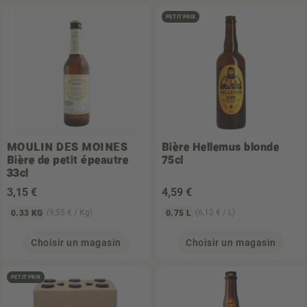
PETIT PRIX
MOULIN DES MOINES
Bière Hellemus blonde
Bière de petit épeautre
75cl
33cl
3
,15 €
4
,59 €
(9,55 € / Kg)
(6,12 € / L)
0.33 KG
0.75 L
Choisir un magasin
Choisir un magasin
PETIT PRIX