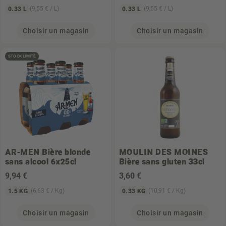
(9,55 € / L)
(9,55 € / L)
0.33 L
0.33 L
Choisir un magasin
Choisir un magasin
STOCK LIMITÉ
AR-MEN
Bière blonde
MOULIN DES MOINES
sans alcool 6x25cl
Bière sans gluten 33cl
9
,94 €
3
,60 €
(6,63 € / Kg)
(10,91 € / Kg)
1.5 KG
0.33 KG
Choisir un magasin
Choisir un magasin