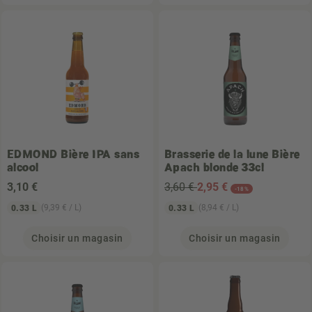
EDMOND
Bière IPA sans
Brasserie de la lune
Bière
alcool
Apach blonde 33cl
3
,10 €
3,60 €
2
,95 €
-18%
(9,39 € / L)
(8,94 € / L)
0.33 L
0.33 L
Choisir un magasin
Choisir un magasin