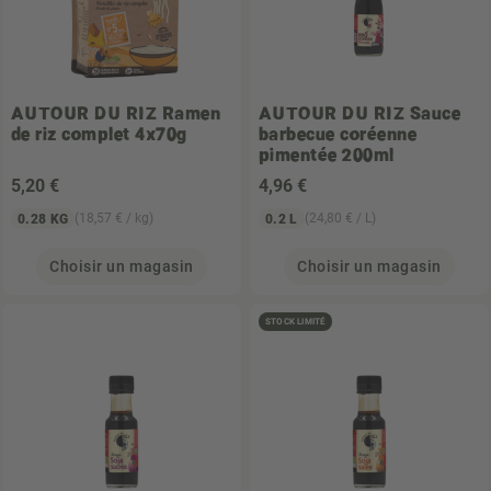
AUTOUR DU RIZ
Ramen
AUTOUR DU RIZ
Sauce
de riz complet 4x70g
barbecue coréenne
pimentée 200ml
5
,20 €
4
,96 €
(18,57 € / kg)
(24,80 € / L)
0.28 KG
0.2 L
Choisir un magasin
Choisir un magasin
STOCK LIMITÉ