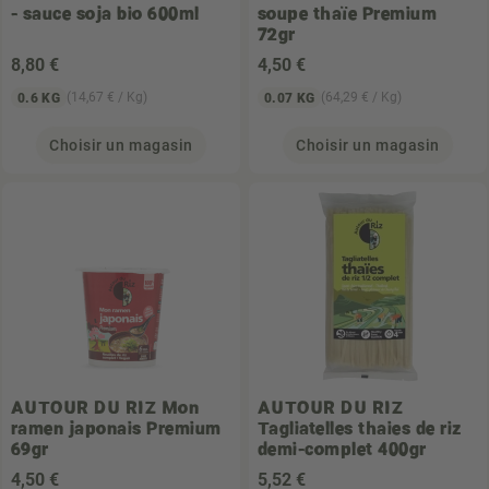
- sauce soja bio 600ml
soupe thaïe Premium
72gr
8
,80 €
4
,50 €
(14,67 € / Kg)
(64,29 € / Kg)
0.6 KG
0.07 KG
Choisir un magasin
Choisir un magasin
AUTOUR DU RIZ
Mon
AUTOUR DU RIZ
ramen japonais Premium
Tagliatelles thaies de riz
69gr
demi-complet 400gr
4
,50 €
5
,52 €