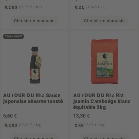
(29,75 € / Kg)
(18,45 € / L)
0.2 KG
0.2 L
Choisir un magasin
Choisir un magasin
STOCK LIMITÉ
AUTOUR DU RIZ
Sauce
AUTOUR DU RIZ
Riz
japonaise sésame toasté
jasmin Cambodge blanc
équitable 2kg
5
,60 €
13
,30 €
(28,00 € / kg)
(6,65 € / kg)
0.2 KG
2 KG
Choisir un magasin
Choisir un magasin