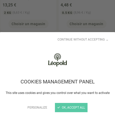
13
,25 €
4
,48 €
(6,63 € / Kg)
(8,96 € / Kg)
2 KG
0.5 KG
Choisir un magasin
Choisir un magasin
CONTINUE WITHOUT ACCEPTING →
COOKIES MANAGEMENT PANEL
AUTOUR DU RIZ
Riz
AUTOUR DU RIZ
Riz
Basmati semi-complet
Thaï blanc équitable
This site uses cookies and gives you control over what you want to activate
équitable 500gr
500gr
4
,48 €
4
,30 €
PERSONALIZE
OK, ACCEPT ALL
(8,96 € / Kg)
(8,60 € / Kg)
0.5 KG
0.5 KG