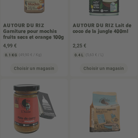
AUTOUR DU RIZ
AUTOUR DU RIZ
Lait de
Garniture pour mochis
coco de la jungle 400ml
fruits secs et orange 100g
4
,99 €
2
,25 €
(49,90 € / Kg)
(5,63 € / L)
0.1 KG
0.4 L
Choisir un magasin
Choisir un magasin