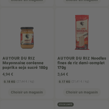
AUTOUR DU RIZ
AUTOUR DU RIZ
Noodles
Mayonnaise coréenne
fines de riz demi-complet
paprika soja sucré 180g
170g
4
,94 €
3
,64 €
(27,44 € / kg)
(21,41 € / kg)
0.18 KG
0.17 KG
Choisir un magasin
Choisir un magasin
STOCK LIMITÉ