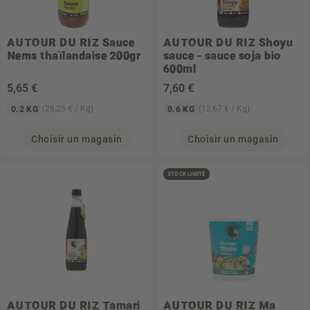
AUTOUR DU RIZ
Sauce
AUTOUR DU RIZ
Shoyu
Nems thaïlandaise 200gr
sauce - sauce soja bio
600ml
5
,65 €
7
,60 €
(28,25 € / Kg)
(12,67 € / Kg)
0.2 KG
0.6 KG
Choisir un magasin
Choisir un magasin
STOCK LIMITÉ
AUTOUR DU RIZ
Tamari
AUTOUR DU RIZ
Ma