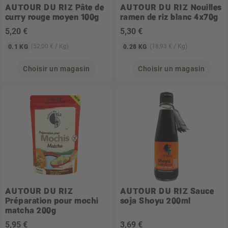
AUTOUR DU RIZ
Pâte de
AUTOUR DU RIZ
Nouilles
curry rouge moyen 100g
ramen de riz blanc 4x70g
5
,20 €
5
,30 €
(52,00 € / Kg)
(18,93 € / Kg)
0.1 KG
0.28 KG
Choisir un magasin
Choisir un magasin
AUTOUR DU RIZ
AUTOUR DU RIZ
Sauce
Préparation pour mochi
soja Shoyu 200ml
matcha 200g
5
,95 €
3
,69 €