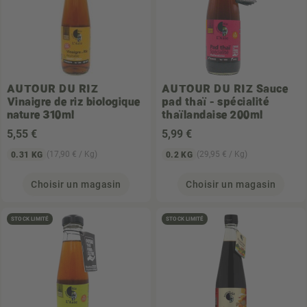
AUTOUR DU RIZ
AUTOUR DU RIZ
Sauce
Vinaigre de riz biologique
pad thaï - spécialité
nature 310ml
thaïlandaise 200ml
5
,55 €
5
,99 €
(17,90 € / Kg)
(29,95 € / Kg)
0.31 KG
0.2 KG
Choisir un magasin
Choisir un magasin
STOCK LIMITÉ
STOCK LIMITÉ