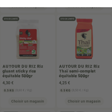
Choisir un magasin
Choisir un magasin
STOCK LIMITÉ
STOCK LIMITÉ
AUTOUR DU RIZ
Riz
AUTOUR DU RIZ
Riz
gluant sticky rice
Thaï semi-complet
équitable 500gr
équitable 500gr
4
,30 €
4
,25 €
(8,60 € / Kg)
(8,50 € / Kg)
0.5 KG
0.5 KG
Choisir un magasin
Choisir un magasin