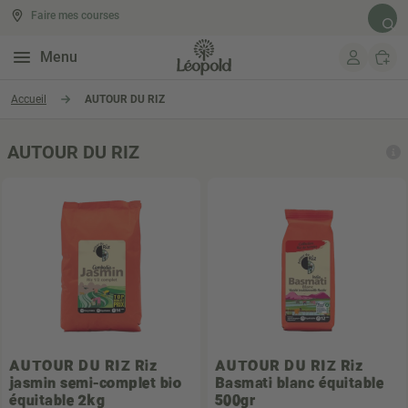
Faire mes courses
Rech
Menu
Aller au contenu
Accueil
AUTOUR DU RIZ
AUTOUR DU RIZ
AUTOUR DU RIZ
Riz
AUTOUR DU RIZ
Riz
jasmin semi-complet bio
Basmati blanc équitable
équitable 2kg
500gr